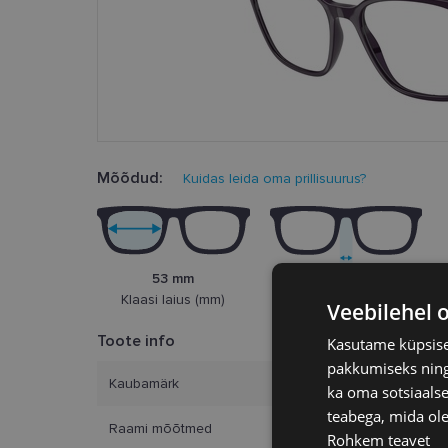
Mõõdud:
Kuidas leida oma prillisuurus?
53 mm
17 mm
Klaasi laius (mm)
Ninasild (mm)
Veebilehel 
Toote info
Kasutame küpsisei
pakkumiseks ning 
Kaubamärk
ARM
ka oma sotsiaalse
teabega, mida ole
Raami mõõtmed
53-17
Rohkem teavet