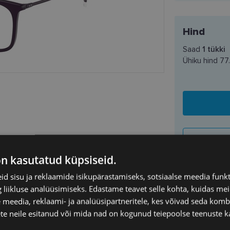
Hind
Saad
1
tükki
Ühiku hind
77
on kasutatud küpsiseid.
d sisu ja reklaamide isikupärastamiseks, sotsiaalse meedia funk
liikluse analüüsimiseks. Edastame teavet selle kohta, kuidas meie
SAATMINE
ANI EXCHANGE
 meedia, reklaami- ja analüüsipartneritele, kes võivad seda kom
te neile esitanud või mida nad on kogunud teiepoolse teenuste k
Eeldatav ta