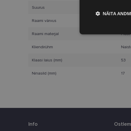
Suurus
M
NÄITA ANDM
Raami värvus
purpl
Vajalik
Raami materjal
Plast
Kliendirühm
Naist
Klaasi laius (mm)
53
Ninasild (mm)
17
Vajalikud küpsised 
ja juurdepääsu saidi 
Nimi
clientId
Info
Ostlem
country_ok