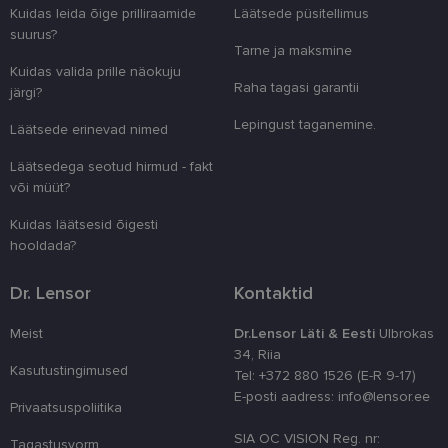
Domeen
Kuidas leida õige prilliraamide
Läätsede püsitellimus
clientId
www.lensor.ee
1 aasta
Seda küpsist
suurus?
unikaalsete 
Tarne ja maksmine
eristamiseks
Kuidas valida prille näokuju
kliendi ident
Raha tagasi garantii
juhuslikult 
järgi?
numbri. Sed
kasutaja ko
Lepingust taganemine.
Läätsede erinevad nimed
parandamise
optimeerides
jõudlust ja
Läätsedega seotud hirmud - fakt
funktsionaal
või müüt?
country_ok
www.lensor.ee
1 aasta
Kuidas läätsesid õigesti
csrftoken
www.lensor.ee
11 kuud 4
See küpsis 
nädalat
Pythoni Dja
hooldada?
veebiarendu
See on loodu
kaitsta saiti
Dr. Lensor
Kontaktid
tarkvararünn
veebivormid
Meist
Dr.Lensor Läti & Eesti
Ulbrokas
CookieScriptConsent
11 kuud 3
Teenus Cook
CookieScript
34, Riia
nädalat
kasutab seda
www.lensor.ee
Kasutustingimused
külastajate 
Tel: +372 880 1526 (E-R 9-17)
nõusoleku ee
E-posti aadress: info@lensor.ee
meeldejätmi
Privaatsuspoliitika
vajalik selle
Script.com k
SIA OC VISION Reg. nr:
bänner korra
Tagastusvorm