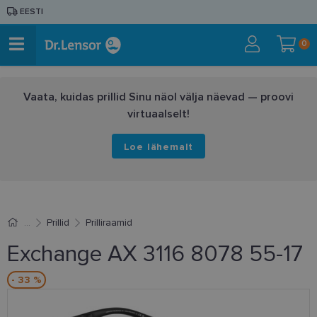
EESTI
0
Vaata, kuidas prillid Sinu näol välja näevad — proovi
virtuaalselt!
Loe lähemalt
Prillid
Prilliraamid
Exchange AX 3116 8078 55-17
- 33 %