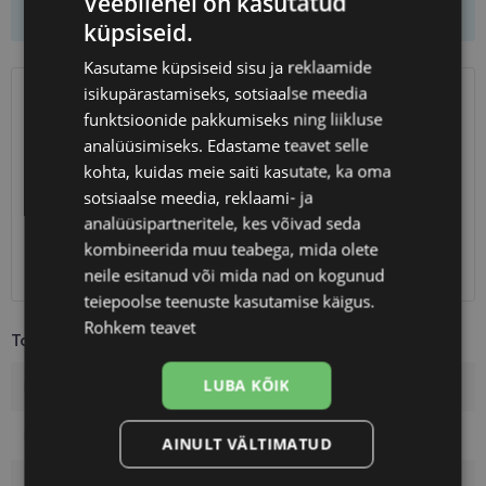
Veebilehel on kasutatud
küpsiseid.
Kasutame küpsiseid sisu ja reklaamide
isikupärastamiseks, sotsiaalse meedia
SAATMINE
EESTI
funktsioonide pakkumiseks ning liikluse
analüüsimiseks. Edastame teavet selle
Eeldatav tarnekuupäev
reede 14. august 2026
kohta, kuidas meie saiti kasutate, ka oma
sotsiaalse meedia, reklaami- ja
Unisend
0.75 €
analüüsipartneritele, kes võivad seda
Omniva
1.10 €
SmartPosti
1.10 €
kombineerida muu teabega, mida olete
Kuller
7.00 €
neile esitanud või mida nad on kogunud
teiepoolse teenuste kasutamise käigus.
Rohkem teavet
Toote info
LUBA KÕIK
Kaubamärk
ARMANI EXCHANGE
Raami mõõtmed
55-17
AINULT VÄLTIMATUD
Suurus
M