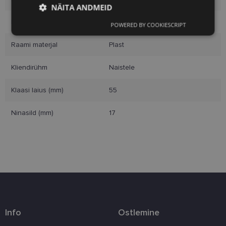
NÄITA ANDMEID
Raami värvus
black
POWERED BY COOKIESCRIPT
Vajalik
Statistika
Turustamine
Raami materjal
Plast
Kliendirühm
Naistele
Eelistused
Klaasi laius (mm)
55
Ninasild (mm)
17
Vajalik
Statistika
Turustamine
Eelistused
Vajalikud küpsised aitavad parandada kodulehe
kasutamismugavust, võimaldades põhifunktsioone
nagu lehtedel navigeerimine ja juurdepääsu saidi
kaitstud aladele. Koduleht ei tööta ilma nende
küpsisteta korralikult.
Info
Ostlemine
Pakkuja
/
Nimi
Aegumine
Kirjeldus