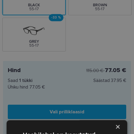
BLACK
BROWN
55-17
55-17
-33 %
GREY
55-17
Hind
77.05 €
115.00 €
Saad
1
tükki
Säästad
37.95 €
Ühiku hind
77.05 €
Vali prilliklaasid
×
Lisa korvi ainult raamid