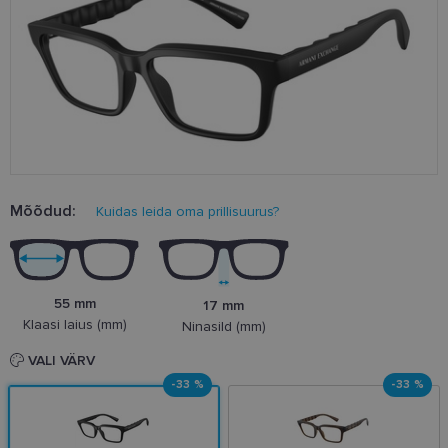
Mõõdud:
Kuidas leida oma prillisuurus?
55 mm
17 mm
Klaasi laius (mm)
Ninasild (mm)
VALI VÄRV
-33 %
-33 %