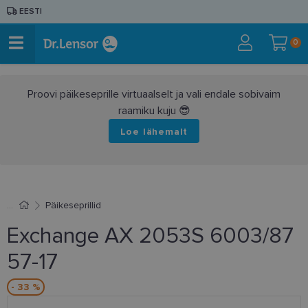
EESTI
0
Proovi päikeseprille virtuaalselt ja vali endale sobivaim
raamiku kuju 😎
Loe lähemalt
Päikeseprillid
Exchange AX 2053S 6003/87
57-17
- 33 %