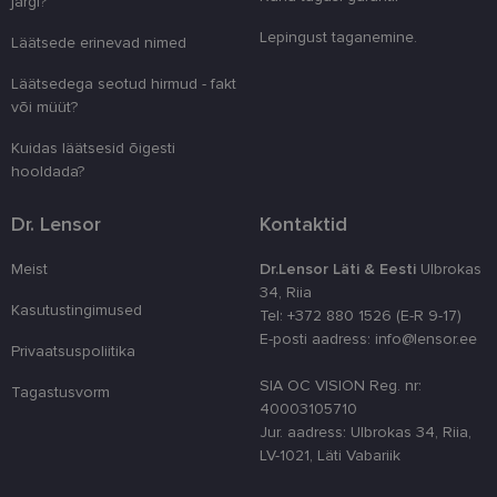
järgi?
unikaalsete 
eristamiseks
kliendi ident
Lepingust taganemine.
Läätsede erinevad nimed
juhuslikult 
numbri. Sed
kasutaja ko
Läätsedega seotud hirmud - fakt
parandamise
või müüt?
optimeerides
jõudlust ja
funktsionaal
Kuidas läätsesid õigesti
hooldada?
country_ok
www.lensor.ee
1 aasta
csrftoken
www.lensor.ee
11 kuud 4
See küpsis 
Dr. Lensor
Kontaktid
nädalat
Pythoni Dja
veebiarendu
See on loodu
kaitsta saiti
Meist
Dr.Lensor Läti & Eesti
Ulbrokas
tarkvararünn
34, Riia
veebivormid
Kasutustingimused
Tel: +372 880 1526 (E-R 9-17)
CookieScriptConsent
11 kuud 3
Teenus Cook
CookieScript
E-posti aadress: info@lensor.ee
nädalat
kasutab seda
www.lensor.ee
Privaatsuspoliitika
külastajate 
nõusoleku ee
SIA OC VISION Reg. nr:
Tagastusvorm
meeldejätmi
40003105710
vajalik selle
Script.com k
Jur. aadress: Ulbrokas 34, Riia,
bänner korra
LV-1021, Läti Vabariik
töötaks.
shipping_country
www.lensor.ee
1 aasta