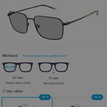
Mõõdud:
Kuidas leida oma prillisuurus?
57 mm
17 mm
Klaasi laius (mm)
Ninasild (mm)
VALI VÄRV
-33 %
-33 %