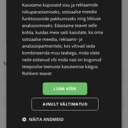
SAATMINE
EESTI
Kasutame küpsiseid sisu ja reklaamide
isikupärastamiseks, sotsiaalse meedia
Eeldatav tarnekuupäev
reede 14. august 2026
funktsioonide pakkumiseks ning liikluse
analüüsimiseks. Edastame teavet selle
Unisend
0.75 €
kohta, kuidas meie saiti kasutate, ka oma
Omniva
1.10 €
sotsiaalse meedia, reklaami- ja
SmartPosti
1.10 €
Kuller
7.00 €
analüüsipartneritele, kes võivad seda
kombineerida muu teabega, mida olete
neile esitanud või mida nad on kogunud
Toote info
teiepoolse teenuste kasutamise käigus.
Rohkem teavet
Kaubamärk
ARMANI EXCHANGE
LUBA KÕIK
Raami mõõtmed
57-17
Suurus
L
AINULT VÄLTIMATUD
Raami värvus
gun
NÄITA ANDMEID
Raami materjal
Metall