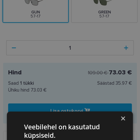
GUN
GREEN
57-17
57-17
Hind
73.03 €
109.00 €
Saad
1
tükki
Säästad
35.97 €
Ühiku hind
73.03 €
Lisa ostukorvi
×
Veebilehel on kasutatud
küpsiseid.