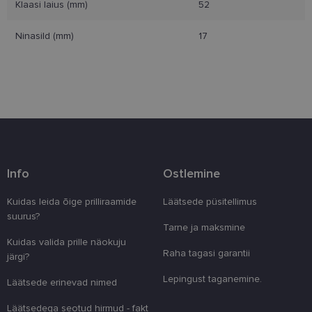
Klaasi laius (mm)
52
Eelistused
Ninasild (mm)
17
Vajalik
Statistika
Turustamine
Eelistused
Info
Ostlemine
Vajalikud küpsised aitavad parandada kodulehe
kasutamismugavust, võimaldades põhifunktsioone
nagu lehtedel navigeerimine ja juurdepääsu saidi
Kuidas leida õige prilliraamide
Läätsede püsitellimus
kaitstud aladele. Koduleht ei tööta ilma nende
suurus?
küpsisteta korralikult.
Tarne ja maksmine
Kuidas valida prille näokuju
Pakkuja
/
Nimi
Aegumine
Kirjeldus
Raha tagasi garantii
Domeen
järgi?
clientId
www.lensor.ee
1 aasta
Seda küpsist
Lepingust taganemine.
Läätsede erinevad nimed
unikaalsete 
eristamiseks
kliendi ident
Läätsedega seotud hirmud - fakt