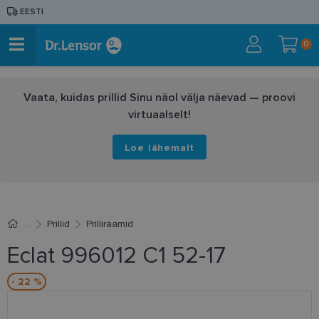
EESTI
0
Vaata, kuidas prillid Sinu näol välja näevad — proovi
virtuaalselt!
Loe lähemalt
Prillid
Prilliraamid
Eclat 996012 C1 52-17
- 22 %