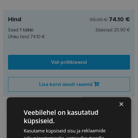
Hind
74.10 €
95.00 €
Saad
1
tükki
Säästad
20.90 €
Ühiku hind
74.10 €
Vali prilliklaasid
Lisa korvi ainult raamid
×
Veebilehel on kasutatud
SAATMINE
EESTI
küpsiseid.
Kasutame küpsiseid sisu ja reklaamide
Eeldatav tarnekuupäev
neljapäev 13. august 2026
isikupärastamiseks, sotsiaalse meedia