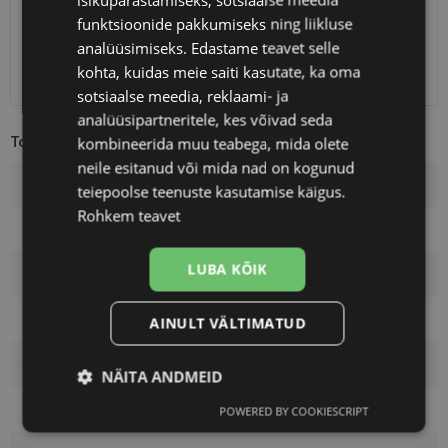
Unisend
0.75 €
funktsioonide pakkumiseks ning liikluse
Omniva
1.10 €
analüüsimiseks. Edastame teavet selle
SmartPosti
1.10 €
kohta, kuidas meie saiti kasutate, ka oma
Kuller
7.00 €
sotsiaalse meedia, reklaami- ja
analüüsipartneritele, kes võivad seda
Toote info
kombineerida muu teabega, mida olete
neile esitanud või mida nad on kogunud
Kaubamärk
ECLAT
teiepoolse teenuste kasutamise käigus.
Rohkem teavet
Raami mõõtmed
52-17
LUBA KÕIK
Suurus
S
Raami värvus
rosegold
AINULT VÄLTIMATUD
Raami materjal
Metall
NÄITA ANDMEID
Kliendirühm
Naistele
POWERED BY COOKIESCRIPT
Vajalik
Statistika
Turustamine