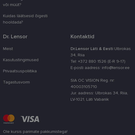
juhuslikult 
või müüt?
numbri. Sed
kasutaja ko
parandamise
Kuidas läätsesid õigesti
optimeerides
jõudlust ja
hooldada?
funktsionaal
country_ok
www.lensor.ee
1 aasta
Dr. Lensor
Kontaktid
csrftoken
www.lensor.ee
11 kuud 4
See küpsis 
nädalat
Pythoni Dja
Meist
Dr.Lensor Läti & Eesti
Ulbrokas
veebiarendu
34, Riia
See on loodu
Kasutustingimused
kaitsta saiti
Tel: +372 880 1526 (E-R 9-17)
tarkvararünn
E-posti aadress: info@lensor.ee
veebivormid
Privaatsuspoliitika
CookieScriptConsent
11 kuud 3
Teenus Cook
CookieScript
SIA OC VISION Reg. nr:
nädalat
kasutab seda
Tagastusvorm
www.lensor.ee
külastajate 
40003105710
nõusoleku ee
Jur. aadress: Ulbrokas 34, Riia,
meeldejätmi
vajalik selle
LV-1021, Läti Vabariik
Script.com k
bänner korra
töötaks.
shipping_country
www.lensor.ee
1 aasta
Ole kursis parimate pakkumistega!