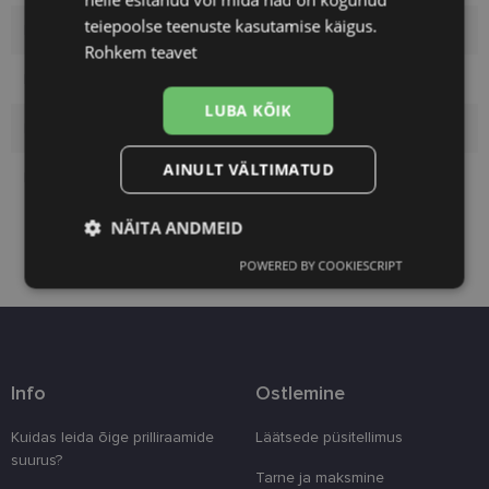
teiepoolse teenuste kasutamise käigus.
Raami materjal
Plast
Rohkem teavet
Kliendirühm
Naistele
LUBA KÕIK
Klaasi laius (mm)
54
AINULT VÄLTIMATUD
Ninasild (mm)
18
NÄITA ANDMEID
POWERED BY COOKIESCRIPT
Vajalik
Statistika
Turustamine
Eelistused
Info
Ostlemine
Kuidas leida õige prilliraamide
Läätsede püsitellimus
suurus?
Tarne ja maksmine