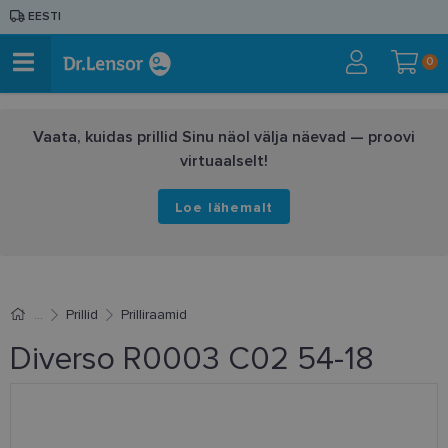
EESTI
0
Vaata, kuidas prillid Sinu näol välja näevad — proovi
virtuaalselt!
Loe lähemalt
Prillid
Prilliraamid
Diverso R0003 C02 54-18