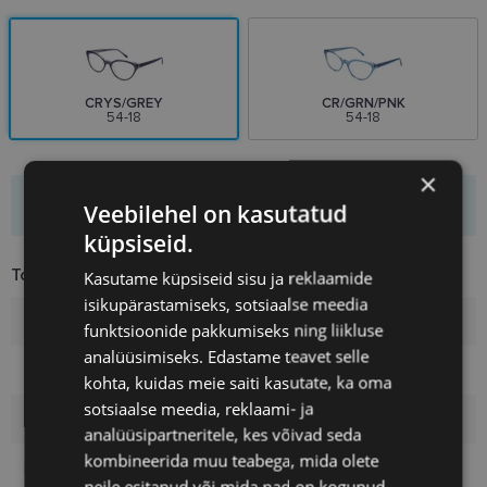
CRYS/GREY
CR/GRN/PNK
54-18
54-18
×
Toode pole saadaval
Veebilehel on kasutatud
küpsiseid.
Toote info
Kasutame küpsiseid sisu ja reklaamide
isikupärastamiseks, sotsiaalse meedia
Kaubamärk
DIVERSO
funktsioonide pakkumiseks ning liikluse
analüüsimiseks. Edastame teavet selle
Raami mõõtmed
54-18
kohta, kuidas meie saiti kasutate, ka oma
sotsiaalse meedia, reklaami- ja
Suurus
M
analüüsipartneritele, kes võivad seda
kombineerida muu teabega, mida olete
Raami värvus
crys/grey
neile esitanud või mida nad on kogunud