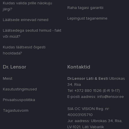
Kuidas valida prille näokuju
Vajalik
Statistika
Turustamine
Raha tagasi garantii
järgi?
Eelistused
Lepingust taganemine.
Läätsede erinevad nimed
Vajalikud küpsised aitavad parandada kodulehe
kasutamismugavust, võimaldades põhifunktsioone
Läätsedega seotud hirmud - fakt
nagu lehtedel navigeerimine ja juurdepääsu saidi
või müüt?
kaitstud aladele. Koduleht ei tööta ilma nende
küpsisteta korralikult.
Kuidas läätsesid õigesti
Pakkuja
/
hooldada?
Nimi
Aegumine
Kirjeldus
Domeen
clientId
www.lensor.ee
1 aasta
Seda küpsist
Dr. Lensor
Kontaktid
unikaalsete 
eristamiseks
kliendi ident
Meist
Dr.Lensor Läti & Eesti
Ulbrokas
juhuslikult 
34, Riia
numbri. Sed
Kasutustingimused
kasutaja ko
Tel: +372 880 1526 (E-R 9-17)
parandamise
E-posti aadress: info@lensor.ee
optimeerides
Privaatsuspoliitika
jõudlust ja
funktsionaal
SIA OC VISION Reg. nr:
Tagastusvorm
country_ok
www.lensor.ee
1 aasta
40003105710
Jur. aadress: Ulbrokas 34, Riia,
csrftoken
www.lensor.ee
11 kuud 4
See küpsis 
nädalat
Pythoni Dja
LV-1021, Läti Vabariik