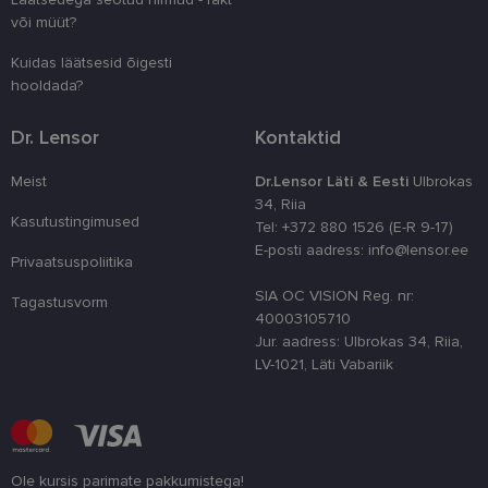
veebivormid
või müüt?
CookieScriptConsent
11 kuud 3
Teenus Cook
CookieScript
nädalat
kasutab seda
www.lensor.ee
Kuidas läätsesid õigesti
külastajate 
hooldada?
nõusoleku ee
meeldejätmi
vajalik selle
Script.com k
Dr. Lensor
Kontaktid
bänner korra
töötaks.
Meist
Dr.Lensor Läti & Eesti
Ulbrokas
shipping_country
www.lensor.ee
1 aasta
34, Riia
Kasutustingimused
Tel: +372 880 1526 (E-R 9-17)
E-posti aadress: info@lensor.ee
Privaatsuspoliitika
SIA OC VISION Reg. nr:
Tagastusvorm
Pakkuja
/
40003105710
Nimi
Aegumine
Kirjeldus
Domeen
Jur. aadress: Ulbrokas 34, Riia,
Pakkuja
/
Nimi
Aegumine
Kirjeldus
_ga
1 aasta 1
See küpsise n
Google LLC
Domeen
LV-1021, Läti Vabariik
kuu
on seotud Go
.lensor.ee
Universal
_gcl_au
2 kuud 4
Selle küpsise on
Google
Analyticsiga - 
nädalat
seadistanud
LLC
on
Doubleclick ja
.lensor.ee
märkimisväär
see annab
värskendus
teavet selle
Google'i
kohta, kuidas
Ole kursis parimate pakkumistega!
sagedamini
lõppkasutaja