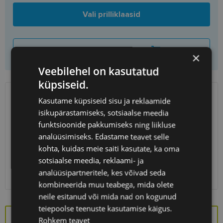
Vali prilliklaasid
Lisa korvi ainult raamid
×
Veebilehel on kasutatud
küpsiseid.
Kasutame küpsiseid sisu ja reklaamide
SAATMINE
EESTI
isikupärastamiseks, sotsiaalse meedia
funktsioonide pakkumiseks ning liikluse
Eeldatav tarnekuupäev
kolmapäev 12. august 2026
analüüsimiseks. Edastame teavet selle
Unisend
0.75 €
kohta, kuidas meie saiti kasutate, ka oma
Omniva
1.10 €
sotsiaalse meedia, reklaami- ja
SmartPosti
1.10 €
analüüsipartneritele, kes võivad seda
Kuller
7.00 €
kombineerida muu teabega, mida olete
neile esitanud või mida nad on kogunud
teiepoolse teenuste kasutamise käigus.
Rohkem teavet