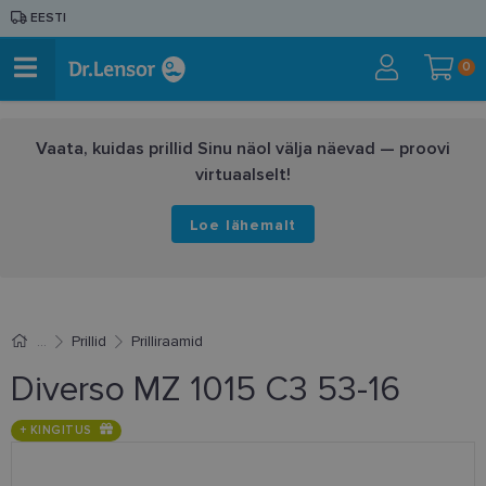
EESTI
0
Vaata, kuidas prillid Sinu näol välja näevad — proovi
virtuaalselt!
Loe lähemalt
Prillid
Prilliraamid
Diverso MZ 1015 C3 53-16
+ KINGITUS