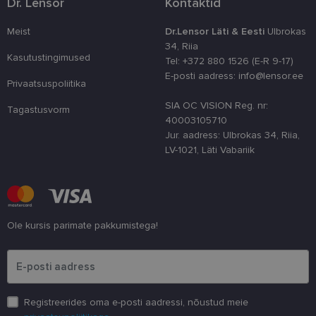
Dr. Lensor
Kontaktid
külastajate 
nõusoleku ee
meeldejätmi
Meist
Dr.Lensor Läti & Eesti
Ulbrokas
vajalik selle
Script.com k
34, Riia
bänner korra
Kasutustingimused
Tel: +372 880 1526 (E-R 9-17)
töötaks.
E-posti aadress: info@lensor.ee
shipping_country
www.lensor.ee
1 aasta
Privaatsuspoliitika
SIA OC VISION Reg. nr:
Tagastusvorm
40003105710
Jur. aadress: Ulbrokas 34, Riia,
LV-1021, Läti Vabariik
Pakkuja
/
Nimi
Aegumine
Kirjeldus
Domeen
Pakkuja
/
Nimi
Aegumine
Kirjeldus
_ga
1 aasta 1
See küpsise n
Google LLC
Domeen
kuu
on seotud Go
.lensor.ee
Universal
_gcl_au
2 kuud 4
Selle küpsise on
Google
Analyticsiga - 
nädalat
seadistanud
LLC
Ole kursis parimate pakkumistega!
on
Doubleclick ja
.lensor.ee
märkimisväär
see annab
Palun sisesta e-posti aadress
värskendus
teavet selle
Google'i
kohta, kuidas
sagedamini
lõppkasutaja
kasutatavale
veebisaiti
analüüsiteenu
kasutab, ja
Seda küpsist
igasuguse
Registreerides oma e-posti aadressi, nõustud meie
kasutatakse
reklaami kohta,