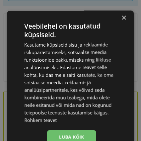
×
Veebilehel on kasutatud
SAATMINE
EESTI
küpsiseid.
Eeldatav tarnekuupäev
laupäev 15. august 2026
Kasutame küpsiseid sisu ja reklaamide
isikupärastamiseks, sotsiaalse meedia
Unisend
0.75 €
Omniva
1.10 €
funktsioonide pakkumiseks ning liikluse
SmartPosti
1.10 €
analüüsimiseks. Edastame teavet selle
Kuller
7.00 €
kohta, kuidas meie saiti kasutate, ka oma
sotsiaalse meedia, reklaami- ja
analüüsipartneritele, kes võivad seda
kombineerida muu teabega, mida olete
neile esitanud või mida nad on kogunud
teiepoolse teenuste kasutamise käigus.
Saa kingituseks stiilne prillikarp!
Rohkem teavet
KINGITUS
LUBA KÕIK