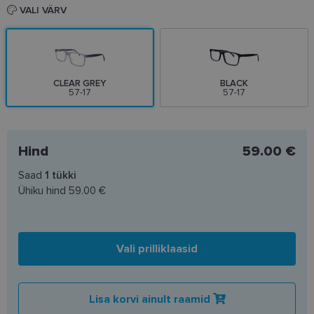
VALI VÄRV
CLEAR GREY
BLACK
57-17
57-17
Hind
59.00 €
Saad
1
tükki
Ühiku hind
59.00 €
Vali prilliklaasid
Lisa korvi ainult raamid