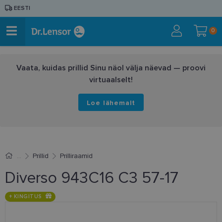
EESTI
0
Vaata, kuidas prillid Sinu näol välja näevad — proovi
virtuaalselt!
Loe lähemalt
Prillid
Prilliraamid
Diverso 943C16 C3 57-17
+ KINGITUS