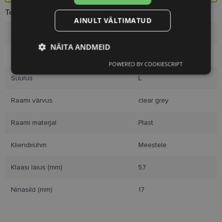
Toote info
AINULT VÄLTIMATUD
Kaubamärk
DIVERSO
NÄITA ANDMEID
Raami mõõtmed
57-17
POWERED BY COOKIESCRIPT
Vajalik
Statistika
Turustamine
Suurus
L
Raami värvus
clear grey
Eelistused
Raami materjal
Plast
Kliendirühm
Meestele
Klaasi laius (mm)
57
Vajalik
Statistika
Turustamine
Ninasild (mm)
17
Eelistused
Vajalikud küpsised aitavad parandada kodulehe
kasutamismugavust, võimaldades põhifunktsioone