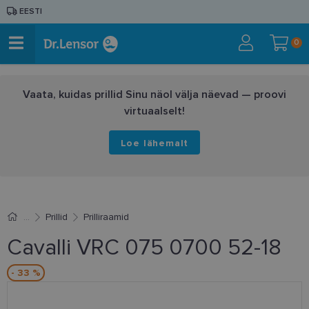
EESTI
0
Vaata, kuidas prillid Sinu näol välja näevad — proovi
virtuaalselt!
Loe lähemalt
Prillid
Prilliraamid
Cavalli VRC 075 0700 52-18
- 33 %