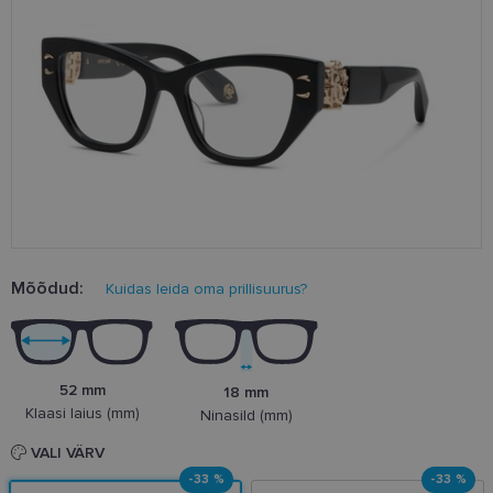
Mõõdud:
Kuidas leida oma prillisuurus?
52 mm
18 mm
Klaasi laius (mm)
Ninasild (mm)
VALI VÄRV
-33 %
-33 %