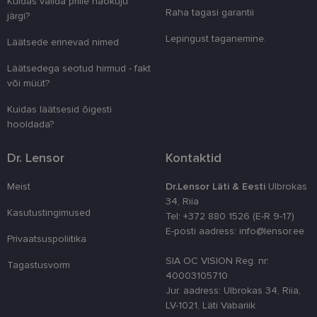
Kuidas valida prille näokuju
unikaalsete 
Raha tagasi garantii
järgi?
eristamiseks
kliendi ident
juhuslikult 
Lepingust taganemine.
Läätsede erinevad nimed
numbri. Sed
kasutaja ko
parandamise
Läätsedega seotud hirmud - fakt
optimeerides
või müüt?
jõudlust ja
funktsionaal
Kuidas läätsesid õigesti
country_ok
www.lensor.ee
1 aasta
hooldada?
csrftoken
www.lensor.ee
11 kuud 4
See küpsis 
nädalat
Pythoni Dja
Dr. Lensor
Kontaktid
veebiarendu
See on loodu
kaitsta saiti
Meist
Dr.Lensor Läti & Eesti
Ulbrokas
tarkvararünn
veebivormid
34, Riia
Kasutustingimused
Tel: +372 880 1526 (E-R 9-17)
CookieScriptConsent
11 kuud 3
Teenus Cook
CookieScript
nädalat
kasutab seda
www.lensor.ee
E-posti aadress: info@lensor.ee
külastajate 
Privaatsuspoliitika
nõusoleku ee
meeldejätmi
SIA OC VISION Reg. nr:
Tagastusvorm
vajalik selle
40003105710
Script.com k
bänner korra
Jur. aadress: Ulbrokas 34, Riia,
töötaks.
LV-1021, Läti Vabariik