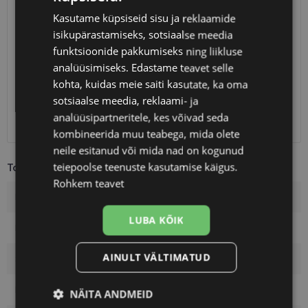
Kasutame küpsiseid sisu ja reklaamide
SAATMINE
EESTI
isikupärastamiseks, sotsiaalse meedia
funktsioonide pakkumiseks ning liikluse
Eeldatav tarnekuupäev
reede 14. august 2026
analüüsimiseks. Edastame teavet selle
Unisend
0.75 €
kohta, kuidas meie saiti kasutate, ka oma
Omniva
1.10 €
sotsiaalse meedia, reklaami- ja
SmartPosti
1.10 €
analüüsipartneritele, kes võivad seda
Kuller
7.00 €
kombineerida muu teabega, mida olete
neile esitanud või mida nad on kogunud
teiepoolse teenuste kasutamise käigus.
Toote info
Rohkem teavet
Kaubamärk
ROBERTO CAVALLI
LUBA KÕIK
Raami mõõtmed
52-18
AINULT VÄLTIMATUD
Suurus
M
Raami värvus
black
NÄITA ANDMEID