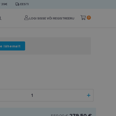
T 39€
EESTI
0
LOGI SISSE VÕI REGISTREERU
e lähemalt
279.50 €