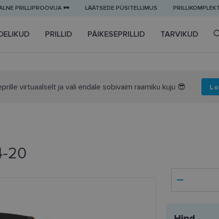
LNE PRILLIPROOVIJA 🕶️
LÄÄTSEDE PÜSITELLIMUS
PRILLIKOMPLEK
DELIKUD
PRILLID
PÄIKESEPRILLID
TARVIKUD
prille virtuaalselt ja vali endale sobivaim raamiku kuju 😎
Lo
4-20
Hind