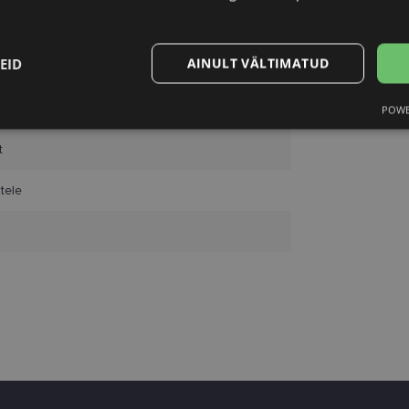
20
EID
AINULT VÄLTIMATUD
k
POWE
Statistika
Turustamine
t
tele
Vajalik
Statistika
Turustamine
Eelistused
aitavad parandada kodulehe kasutamismugavust, võimaldades põhifunktsioone nagu le
kaitstud aladele. Koduleht ei tööta ilma nende küpsisteta korralikult.
Pakkuja
/
Aegumine
Kirjeldus
Domeen
www.lensor.ee
1 aasta
Seda küpsist kasutatakse unikaalsete kasutajate er
kliendi identifikaatoriks juhuslikult genereeritud 
kasutatakse kasutaja kogemuse parandamiseks, op
veebisaidi jõudlust ja funktsionaalsust.