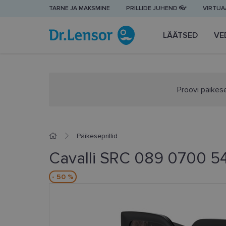
TARNE JA MAKSMINE
PRILLIDE JUHEND 👓
VIRTUAA
LÄÄTSED
VE
Proovi päikese
Päikeseprillid
Cavalli SRC 089 0700 5
- 50 %