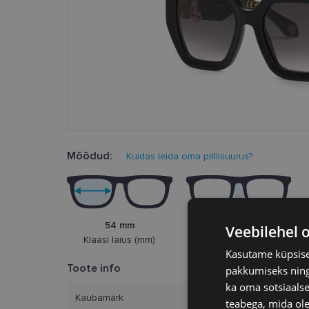
Mõõdud:
Kuidas leida oma prillisuurus?
54 mm
20 mm
Veebilehel 
Klaasi laius (mm)
Ninasild (mm)
Kasutame küpsisei
Toote info
pakkumiseks ning 
ka oma sotsiaalse
Kaubamärk
ROB
teabega, mida ole