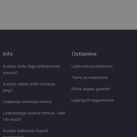
Eelistused
Vajalik
Statistika
Turustamine
Info
Ostlemine
Eelistused
Kuidas leida õige prilliraamide
Läätsede püsitellimus
Vajalikud küpsised aitavad parandada kodulehe
kasutamismugavust, võimaldades põhifunktsioone
suurus?
nagu lehtedel navigeerimine ja juurdepääsu saidi
Tarne ja maksmine
kaitstud aladele. Koduleht ei tööta ilma nende
Kuidas valida prille näokuju
küpsisteta korralikult.
Raha tagasi garantii
järgi?
Pakkuja
/
Nimi
Aegumine
Kirjeldus
Lepingust taganemine.
Domeen
Läätsede erinevad nimed
clientId
www.lensor.ee
1 aasta
Seda küpsist
Läätsedega seotud hirmud - fakt
unikaalsete 
eristamiseks
või müüt?
kliendi ident
juhuslikult 
Kuidas läätsesid õigesti
numbri. Sed
kasutaja ko