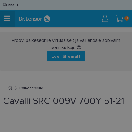
EESTI
0
Proovi päikeseprille virtuaalselt ja vali endale sobivaim
raamiku kuju 😎
Loe lähemalt
Päikeseprillid
Cavalli SRC 009V 700Y 51-21