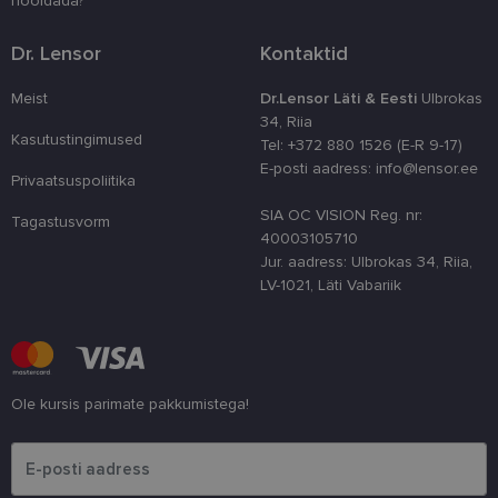
hooldada?
parandamise
optimeerides
jõudlust ja
Dr. Lensor
Kontaktid
funktsionaal
country_ok
www.lensor.ee
1 aasta
Meist
Dr.Lensor Läti & Eesti
Ulbrokas
csrftoken
www.lensor.ee
11 kuud 4
See küpsis 
34, Riia
nädalat
Pythoni Dja
Kasutustingimused
Tel: +372 880 1526 (E-R 9-17)
veebiarendu
See on loodu
E-posti aadress: info@lensor.ee
Privaatsuspoliitika
kaitsta saiti
tarkvararünn
veebivormid
SIA OC VISION Reg. nr:
Tagastusvorm
40003105710
CookieScriptConsent
11 kuud 3
Teenus Cook
CookieScript
Jur. aadress: Ulbrokas 34, Riia,
nädalat
kasutab seda
www.lensor.ee
külastajate 
LV-1021, Läti Vabariik
nõusoleku ee
meeldejätmi
vajalik selle
Script.com k
bänner korra
töötaks.
shipping_country
www.lensor.ee
1 aasta
Ole kursis parimate pakkumistega!
Palun sisesta e-posti aadress