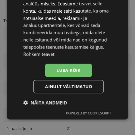
Kuller
7.00 €
analüüsimiseks. Edastame teavet selle
kohta, kuidas meie saiti kasutate, ka oma
sotsiaalse meedia, reklaami- ja
Toote info
analüüsipartneritele, kes võivad seda
kombineerida muu teabega, mida olete
Kaubamärk
ROBERTO CAVALLI
neile esitanud või mida nad on kogunud
teiepoolse teenuste kasutamise käigus.
Raami mõõtmed
51-21
Rohkem teavet
Suurus
M
LUBA KÕIK
Raami värvus
blk/cream
AINULT VÄLTIMATUD
Raami materjal
Plast
Kliendirühm
Naistele
NÄITA ANDMEID
POWERED BY COOKIESCRIPT
Klaasi laius (mm)
51
Vajalik
Statistika
Turustamine
Ninasild (mm)
21