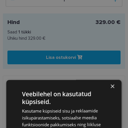
Hind
329.00 €
Saad
1
tükki
Ühiku hind
329.00 €
Lisa ostukorvi
×
SAATMINE
EESTI
Veebilehel on kasutatud
küpsiseid.
Eeldatav tarnekuupäev
kolmapäev 12. august 2026
Kasutame küpsiseid sisu ja reklaamide
Unisend
0.75 €
Omniva
1.10 €
isikupärastamiseks, sotsiaalse meedia
SmartPosti
1.10 €
funktsioonide pakkumiseks ning liikluse