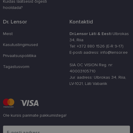
Kuidas läätsesid õigesti
kasutaja ko
parandamise
hooldada?
optimeerides
jõudlust ja
funktsionaal
Dr. Lensor
Kontaktid
country_ok
www.lensor.ee
1 aasta
Meist
Dr.Lensor Läti & Eesti
Ulbrokas
csrftoken
www.lensor.ee
11 kuud 4
See küpsis 
34, Riia
nädalat
Pythoni Dja
veebiarendu
Kasutustingimused
Tel: +372 880 1526 (E-R 9-17)
See on loodu
E-posti aadress: info@lensor.ee
kaitsta saiti
Privaatsuspoliitika
tarkvararünn
veebivormid
SIA OC VISION Reg. nr:
Tagastusvorm
CookieScriptConsent
11 kuud 3
Teenus Cook
CookieScript
40003105710
nädalat
kasutab seda
www.lensor.ee
Jur. aadress: Ulbrokas 34, Riia,
külastajate 
nõusoleku ee
LV-1021, Läti Vabariik
meeldejätmi
vajalik selle
Script.com k
bänner korra
töötaks.
shipping_country
www.lensor.ee
1 aasta
Ole kursis parimate pakkumistega!
Palun sisesta e-posti aadress