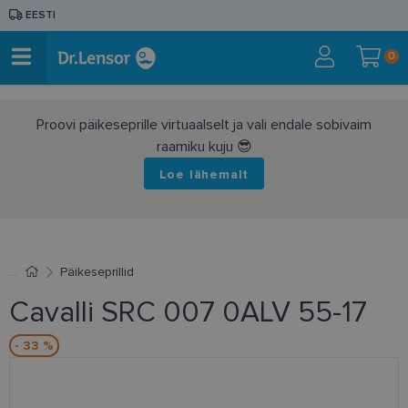
EESTI
0
Proovi päikeseprille virtuaalselt ja vali endale sobivaim
raamiku kuju 😎
Loe lähemalt
Päikeseprillid
Cavalli SRC 007 0ALV 55-17
- 33 %