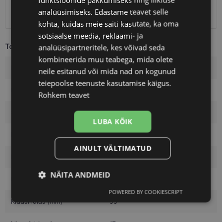
SmartPosti
1.10 €
analüüsimiseks. Edastame teavet selle
Kuller
7.00 €
kohta, kuidas meie saiti kasutate, ka oma
sotsiaalse meedia, reklaami- ja
Toote info
analüüsipartneritele, kes võivad seda
kombineerida muu teabega, mida olete
Kaubamärk
ROBERTO CAVALLI
neile esitanud või mida nad on kogunud
teiepoolse teenuste kasutamise käigus.
Raami mõõtmed
55-17
Rohkem teavet
Suurus
M
LUBA KÕIK
Raami värvus
brown/gold
AINULT VÄLTIMATUD
Raami materjal
Plast
NÄITA ANDMEID
Kliendirühm
Naistele
POWERED BY COOKIESCRIPT
Vajalik
Statistika
Turustamine
Klaasi laius (mm)
55