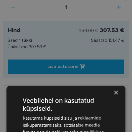
Hind
307.53 €
459.00 €
Saad
1
tükki
Säästad
151.47 €
Ühiku hind
307.53 €
Lisa ostukorvi
×
SAATMINE
EESTI
Veebilehel on kasutatud
küpsiseid.
Eeldatav tarnekuupäev
kolmapäev 12. august 2026
Kasutame küpsiseid sisu ja reklaamide
Unisend
0.75 €
isikupärastamiseks, sotsiaalse meedia
Omniva
1.10 €
funktsioonide pakkumiseks ning liikluse