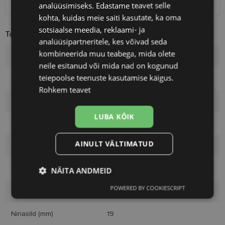
Kuller
7.00 €
analüüsimiseks. Edastame teavet selle
kohta, kuidas meie saiti kasutate, ka oma
sotsiaalse meedia, reklaami- ja
Toote info
analüüsipartneritele, kes võivad seda
kombineerida muu teabega, mida olete
Kaubamärk
CAROLINA HERRERA
neile esitanud või mida nad on kogunud
teiepoolse teenuste kasutamise käigus.
Raami mõõtmed
53-19
Rohkem teavet
Suurus
M
LUBA KÕIK
Raami värvus
black
AINULT VÄLTIMATUD
Raami materjal
Plast
Kliendirühm
Naistele
NÄITA ANDMEID
POWERED BY COOKIESCRIPT
Klaasi laius (mm)
53
Vajalik
Statistika
Turustamine
Ninasild (mm)
19