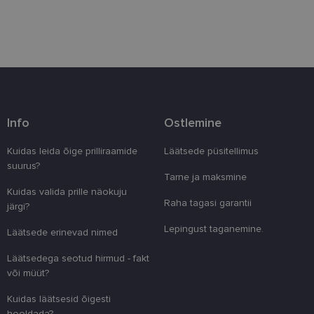
Eelistused
Vajalik
Statistika
Turustamine
Info
Ostlemine
Eelistused
Kuidas leida õige prilliraamide
Läätsede püsitellimus
Vajalikud küpsised aitavad parandada kodulehe
kasutamismugavust, võimaldades põhifunktsioone
suurus?
nagu lehtedel navigeerimine ja juurdepääsu saidi
Tarne ja maksmine
kaitstud aladele. Koduleht ei tööta ilma nende
Kuidas valida prille näokuju
küpsisteta korralikult.
Raha tagasi garantii
järgi?
Pakkuja
/
Nimi
Aegumine
Kirjeldus
Lepingust taganemine.
Domeen
Läätsede erinevad nimed
clientId
www.lensor.ee
1 aasta
Seda küpsist
Läätsedega seotud hirmud - fakt
unikaalsete 
eristamiseks
või müüt?
kliendi ident
juhuslikult 
Kuidas läätsesid õigesti
numbri. Sed
kasutaja ko
hooldada?