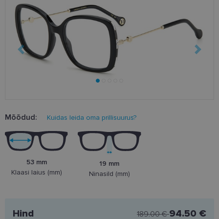
Mõõdud:
Kuidas leida oma prillisuurus?
53 mm
19 mm
Klaasi laius (mm)
Ninasild (mm)
Hind
94.50 €
189.00 €