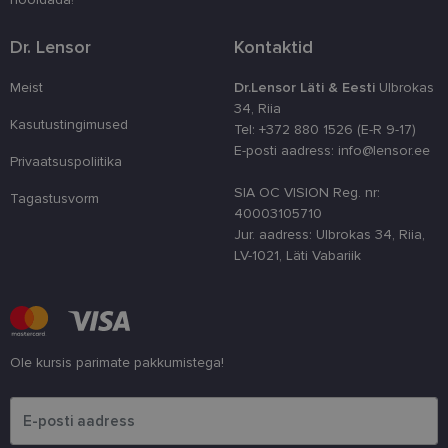
parandamise
optimeerides
jõudlust ja
Dr. Lensor
Kontaktid
funktsionaal
country_ok
www.lensor.ee
1 aasta
Meist
Dr.Lensor Läti & Eesti
Ulbrokas
csrftoken
www.lensor.ee
11 kuud 4
See küpsis 
34, Riia
nädalat
Pythoni Dja
Kasutustingimused
Tel: +372 880 1526 (E-R 9-17)
veebiarendu
See on loodu
E-posti aadress: info@lensor.ee
Privaatsuspoliitika
kaitsta saiti
tarkvararünn
veebivormid
SIA OC VISION Reg. nr:
Tagastusvorm
40003105710
CookieScriptConsent
11 kuud 3
Teenus Cook
CookieScript
Jur. aadress: Ulbrokas 34, Riia,
nädalat
kasutab seda
www.lensor.ee
külastajate 
LV-1021, Läti Vabariik
nõusoleku ee
meeldejätmi
vajalik selle
Script.com k
bänner korra
töötaks.
shipping_country
www.lensor.ee
1 aasta
Ole kursis parimate pakkumistega!
Palun sisesta e-posti aadress