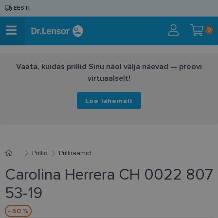
EESTI
0
Vaata, kuidas prillid Sinu näol välja näevad — proovi
virtuaalselt!
Loe lähemalt
Prillid
Prilliraamid
Carolina Herrera CH 0022 807
53-19
- 50 %