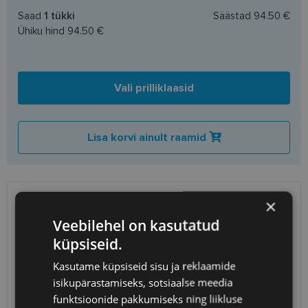
Saad
1
tükki
Säästad
94.50 €
Ühiku hind
94.50 €
Vali prilliklaasid
Lisa korvi ainult raamid
×
SAATMINE
EESTI
Veebilehel on kasutatud
küpsiseid.
Eeldatav tarnekuupäev
neljapäev 13. august 2026
Kasutame küpsiseid sisu ja reklaamide
Unisend
0.75 €
Omniva
1.10 €
isikupärastamiseks, sotsiaalse meedia
SmartPosti
1.10 €
funktsioonide pakkumiseks ning liikluse