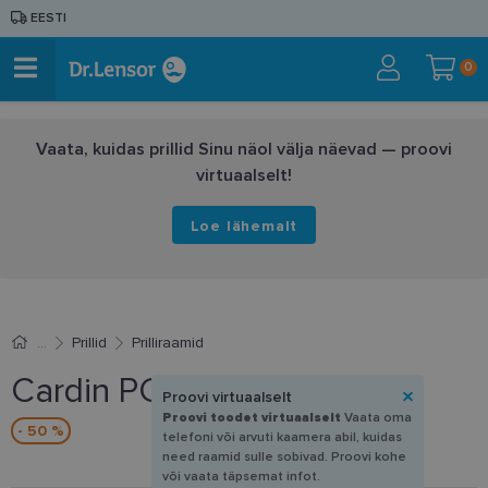
EESTI
0
Vaata, kuidas prillid Sinu näol välja näevad — proovi
virtuaalselt!
Loe lähemalt
Prillid
Prilliraamid
Cardin PC 8530 35J 54-17
Proovi virtuaalselt
Proovi toodet virtuaalselt
Vaata oma
- 50 %
telefoni või arvuti kaamera abil, kuidas
need raamid sulle sobivad. Proovi kohe
või vaata täpsemat infot.