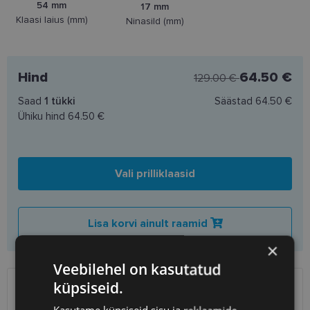
54 mm
17 mm
Klaasi laius (mm)
Ninasild (mm)
Hind
64.50 €
129.00 €
Saad
1
tükki
Säästad
64.50 €
Ühiku hind
64.50 €
Vali prilliklaasid
Lisa korvi ainult raamid
×
Veebilehel on kasutatud
küpsiseid.
SAATMINE
EESTI