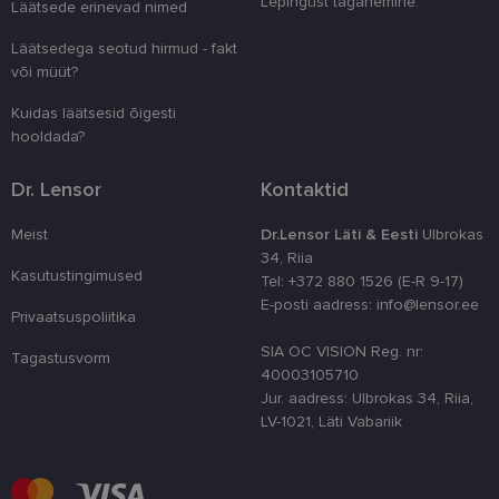
Lepingust taganemine.
Läätsede erinevad nimed
kliendi ident
juhuslikult 
numbri. Sed
Läätsedega seotud hirmud - fakt
kasutaja ko
või müüt?
parandamise
optimeerides
jõudlust ja
Kuidas läätsesid õigesti
funktsionaal
hooldada?
country_ok
www.lensor.ee
1 aasta
Dr. Lensor
Kontaktid
csrftoken
www.lensor.ee
11 kuud 4
See küpsis 
nädalat
Pythoni Dja
veebiarendu
Meist
Dr.Lensor Läti & Eesti
Ulbrokas
See on loodu
kaitsta saiti
34, Riia
tarkvararünn
Kasutustingimused
Tel: +372 880 1526 (E-R 9-17)
veebivormid
E-posti aadress: info@lensor.ee
CookieScriptConsent
11 kuud 3
Teenus Cook
CookieScript
Privaatsuspoliitika
nädalat
kasutab seda
www.lensor.ee
külastajate 
SIA OC VISION Reg. nr:
Tagastusvorm
nõusoleku ee
40003105710
meeldejätmi
vajalik selle
Jur. aadress: Ulbrokas 34, Riia,
Script.com k
LV-1021, Läti Vabariik
bänner korra
töötaks.
shipping_country
www.lensor.ee
1 aasta