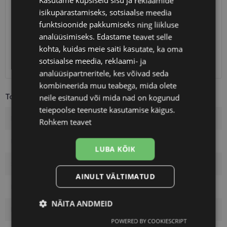
Kasutame küpsiseid sisu ja reklaamide
isikupärastamiseks, sotsiaalse meedia
Eeldatav tarnekuupäev
laupäev 15. august 2026
funktsioonide pakkumiseks ning liikluse
Unisend
0.75 €
analüüsimiseks. Edastame teavet selle
Omniva
1.10 €
kohta, kuidas meie saiti kasutate, ka oma
SmartPosti
1.10 €
sotsiaalse meedia, reklaami- ja
Kuller
7.00 €
analüüsipartneritele, kes võivad seda
kombineerida muu teabega, mida olete
Toote info
neile esitanud või mida nad on kogunud
teiepoolse teenuste kasutamise käigus.
Kaubamärk
PIERRE CARDIN
Rohkem teavet
Raami mõõtmed
54-17
LUBA KÕIK
Suurus
M
AINULT VÄLTIMATUD
Raami värvus
pink
NÄITA ANDMEID
Raami materjal
Plast
POWERED BY COOKIESCRIPT
Vajalik
Statistika
Turustamine