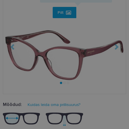
Pilt
Mõõdud:
Kuidas leida oma prillisuurus?