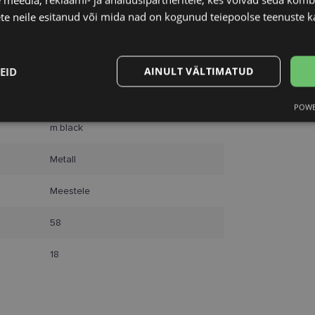
Unisend
te neile esitanud või mida nad on kogunud teiepoolse teenuste k
Omniva
BOSS
SmartPosti
Kuller
58-18
EID
AINULT VÄLTIMATUD
XL
POWE
Statistika
Turustamine
m.black
Metall
Meestele
Vajalik
Statistika
Turustamine
Eelistused
58
aitavad parandada kodulehe kasutamismugavust, võimaldades põhifunktsioone nagu le
kaitstud aladele. Koduleht ei tööta ilma nende küpsisteta korralikult.
18
Pakkuja
/
Aegumine
Kirjeldus
Domeen
www.lensor.ee
1 aasta
Seda küpsist kasutatakse unikaalsete kasutajate er
kliendi identifikaatoriks juhuslikult genereeritud 