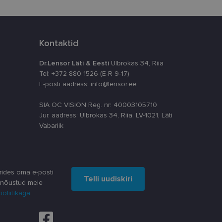
timeerides
splatvormiga. See
Kontaktid
kvararünnakute eest
Dr.Lensor Läti & Eesti
Ulbrokas 34, Riia
astajate küpsiste
Tel: +372 880 1526 (E-R 9-17)
k selleks, et
aks.
E-posti aadress: info@lensor.ee
SIA OC VISION Reg. nr: 40003105710
Jur. aadress: Ulbrokas 34, Riia, LV-1021, Läti
Vabariik
ta, kuidas
siga - see on
ppkasutaja võis
utatavale
dsete kasutajate
rides oma e-posti
Telli uudiskiri
likult genereeritud
 nõustud meie
a seda kasutatakse
reaalajas pakkumisi
 kampaaniate
poliitikaga
äilitamiseks.