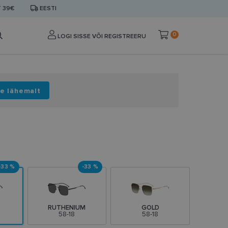
T 39€
EESTI
0
LOGI SISSE VÕI REGISTREERU
e lähemalt
-33 %
-33 %
RUTHENIUM
GOLD
58-18
58-18