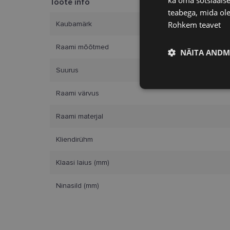
Toote info
teabega, mida ole
Rohkem teavet
Kaubamärk
Raami mõõtmed
NÄITA ANDM
Suurus
Vajalik
Raami värvus
Raami materjal
Kliendirühm
Klaasi laius (mm)
Vajalikud küpsised 
ja juurdepääsu saidi 
Ninasild (mm)
Nimi
clientId