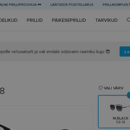
LNE PRILLIPROOVIJA 🕶️
LÄÄTSEDE PÜSITELLIMUS
PRILLIKOMPLEK
DELIKUD
PRILLID
PÄIKESEPRILLID
TARVIKUD
prille virtuaalselt ja vali endale sobivaim raamiku kuju 😎
Lo
18
VALI VÄRV
M.BLACK
58-18