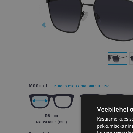
Mõõdud:
Kuidas leida oma prillisuurus?
Veebilehel 
58 mm
18 mm
Kasutame küpsisei
Klaasi laius (mm)
Ninasild (mm)
pakkumiseks ning 
ka oma sotsiaalse