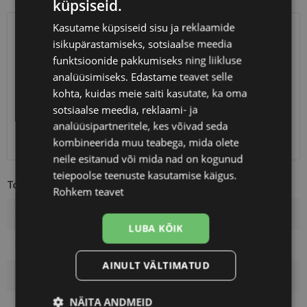
küpsiseid.
Kasutame küpsiseid sisu ja reklaamide
SAATMINE
EESTI
isikupärastamiseks, sotsiaalse meedia
funktsioonide pakkumiseks ning liikluse
Eeldatav tarnekuupäev
reede 14. august 2026
analüüsimiseks. Edastame teavet selle
kohta, kuidas meie saiti kasutate, ka oma
Unisend
0.75 €
sotsiaalse meedia, reklaami- ja
Omniva
1.10 €
analüüsipartneritele, kes võivad seda
SmartPosti
1.10 €
Kuller
7.00 €
kombineerida muu teabega, mida olete
neile esitanud või mida nad on kogunud
teiepoolse teenuste kasutamise käigus.
Toote info
Rohkem teavet
Kaubamärk
BOSS
LUBA KÕIK
Raami mõõtmed
51-20
AINULT VÄLTIMATUD
Suurus
M
NÄITA ANDMEID
Raami värvus
blue