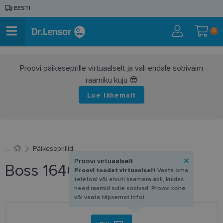
EESTI
0
Proovi päikeseprille virtuaalselt ja vali endale sobivaim
raamiku kuju 😎
Loe lähemalt
Päikeseprillid
Proovi virtuaalselt
Boss 1640/CS DTY 51-20
Proovi toodet virtuaalselt
Vaata oma
telefoni või arvuti kaamera abil, kuidas
need raamid sulle sobivad. Proovi kohe
või vaata täpsemat infot.