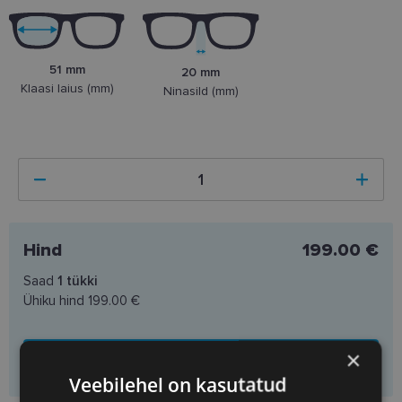
51 mm
20 mm
Klaasi laius (mm)
Ninasild (mm)
Hind
199.00 €
Saad
1
tükki
Ühiku hind
199.00 €
×
Lisa ostukorvi
Veebilehel on kasutatud