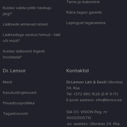
Tarne ja maksmine
clientId
www.lensor.ee
1 aasta
Seda küpsist
unikaalsete 
Kuidas valida prille näokuju
eristamiseks
Raha tagasi garantii
järgi?
kliendi ident
juhuslikult 
Lepingust taganemine.
numbri. Sed
Läätsede erinevad nimed
kasutaja ko
parandamise
Läätsedega seotud hirmud - fakt
optimeerides
jõudlust ja
või müüt?
funktsionaal
country_ok
www.lensor.ee
1 aasta
Kuidas läätsesid õigesti
hooldada?
csrftoken
www.lensor.ee
11 kuud 4
See küpsis 
nädalat
Pythoni Dja
veebiarendu
Dr. Lensor
Kontaktid
See on loodu
kaitsta saiti
tarkvararünn
Meist
Dr.Lensor Läti & Eesti
Ulbrokas
veebivormid
34, Riia
CookieScriptConsent
11 kuud 3
Teenus Cook
CookieScript
Kasutustingimused
Tel: +372 880 1526 (E-R 9-17)
nädalat
kasutab seda
www.lensor.ee
külastajate 
E-posti aadress: info@lensor.ee
Privaatsuspoliitika
nõusoleku ee
meeldejätmi
vajalik selle
SIA OC VISION Reg. nr:
Tagastusvorm
Script.com k
40003105710
bänner korra
töötaks.
Jur. aadress: Ulbrokas 34, Riia,