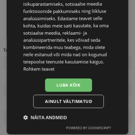
Eeldatav tarnekuupäev
kolmapäev 12. august 2026
isikupärastamiseks, sotsiaalse meedia
funktsioonide pakkumiseks ning liikluse
Unisend
0.75 €
Omniva
1.10 €
analüüsimiseks. Edastame teavet selle
SmartPosti
1.10 €
kohta, kuidas meie saiti kasutate, ka oma
Kuller
7.00 €
sotsiaalse meedia, reklaami- ja
analüüsipartneritele, kes võivad seda
kombineerida muu teabega, mida olete
Toote info
neile esitanud või mida nad on kogunud
teiepoolse teenuste kasutamise käigus.
Kaubamärk
BOSS
Rohkem teavet
Raami mõõtmed
50-23
LUBA KÕIK
Suurus
L
AINULT VÄLTIMATUD
Raami värvus
green
NÄITA ANDMEID
Raami materjal
Plast
POWERED BY COOKIESCRIPT
Vajalik
Statistika
Turustamine
Kliendirühm
Meestele