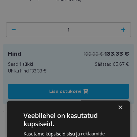
Hind
133.33 €
199.00 €
Saad
1
tükki
Säästad
65.67 €
Ühiku hind
133.33 €
Lisa ostukorvi
×
Veebilehel on kasutatud
küpsiseid.
SAATMINE
EESTI
Kasutame küpsiseid sisu ja reklaamide