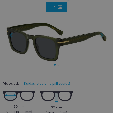
Pilt
Mõõdud:
Kuidas leida oma prillisuurus?
50 mm
23 mm
Klaasi laius (mm)
Ninasild (mm)