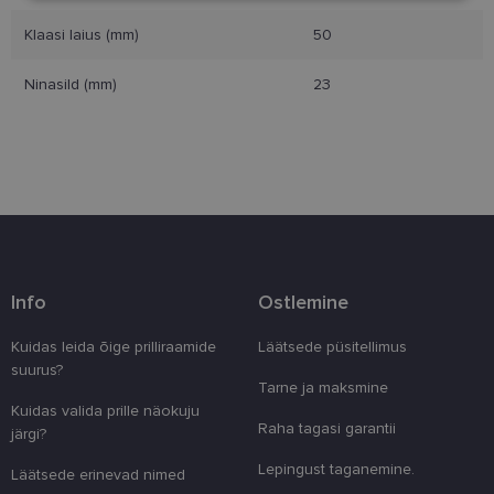
Klaasi laius (mm)
50
Eelistused
Ninasild (mm)
23
Vajalik
Statistika
Turustamine
Eelistused
Vajalikud küpsised aitavad parandada kodulehe
Info
Ostlemine
kasutamismugavust, võimaldades põhifunktsioone
nagu lehtedel navigeerimine ja juurdepääsu saidi
Kuidas leida õige prilliraamide
Läätsede püsitellimus
kaitstud aladele. Koduleht ei tööta ilma nende
küpsisteta korralikult.
suurus?
Tarne ja maksmine
Pakkuja
/
Nimi
Aegumine
Kirjeldus
Kuidas valida prille näokuju
Domeen
Raha tagasi garantii
järgi?
clientId
www.lensor.ee
1 aasta
Seda küpsist
unikaalsete 
Lepingust taganemine.
Läätsede erinevad nimed
eristamiseks