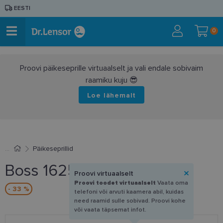
EESTI
0
Proovi päikeseprille virtuaalselt ja vali endale sobivaim
raamiku kuju 😎
Loe lähemalt
Päikeseprillid
Boss 1625/S 1EDIR 50-23
Proovi virtuaalselt
Proovi toodet virtuaalselt
Vaata oma
- 33 %
telefoni või arvuti kaamera abil, kuidas
need raamid sulle sobivad. Proovi kohe
või vaata täpsemat infot.