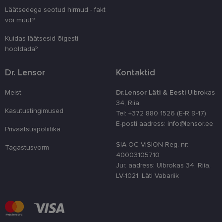
kliendi ident
juhuslikult 
Läätsedega seotud hirmud - fakt
numbri. Sed
või müüt?
kasutaja ko
parandamise
optimeerides
Kuidas läätsesid õigesti
jõudlust ja
hooldada?
funktsionaal
country_ok
www.lensor.ee
1 aasta
Dr. Lensor
Kontaktid
csrftoken
www.lensor.ee
11 kuud 4
See küpsis 
nädalat
Pythoni Dja
veebiarendu
Meist
Dr.Lensor Läti & Eesti
Ulbrokas
See on loodu
34, Riia
kaitsta saiti
Kasutustingimused
tarkvararünn
Tel: +372 880 1526 (E-R 9-17)
veebivormid
E-posti aadress: info@lensor.ee
Privaatsuspoliitika
CookieScriptConsent
11 kuud 3
Teenus Cook
CookieScript
nädalat
kasutab seda
www.lensor.ee
SIA OC VISION Reg. nr:
Tagastusvorm
külastajate 
40003105710
nõusoleku ee
meeldejätmi
Jur. aadress: Ulbrokas 34, Riia,
vajalik selle
LV-1021, Läti Vabariik
Script.com k
bänner korra
töötaks.
shipping_country
www.lensor.ee
1 aasta