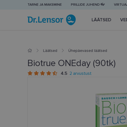
TARNE JA MAKSMINE
PRILLIDE JUHEND 👓
VIRTUAA
LÄÄTSED
VE
Läätsed
Ühepäevased läätsed
Biotrue ONEday (90tk)
4.5
2 arvustust