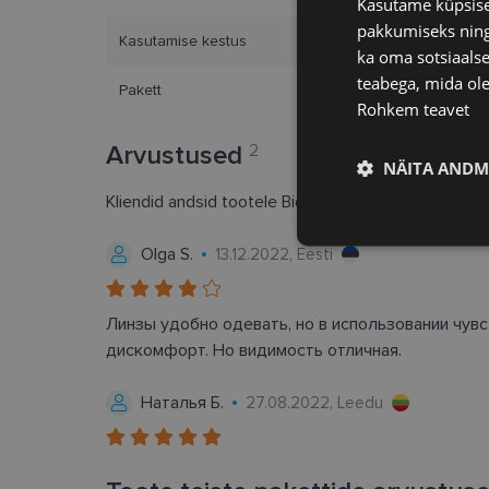
Kasutame küpsisei
pakkumiseks ning 
Kasutamise kestus
ka oma sotsiaalse
teabega, mida ole
Pakett
Rohkem teavet
Arvustused
2
NÄITA ANDM
Kliendid andsid tootele Biotrue ONEday (90tk) hin
Vajalik
Olga S.
13.12.2022, Eesti
Линзы удобно одевать, но в использовании чувст
дискомфорт. Но видимость отличная.
Наталья Б.
27.08.2022, Leedu
Vajalikud küpsised 
ja juurdepääsu saidi 
Nimi