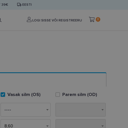
T 39€
EESTI
0
LOGI SISSE VÕI REGISTREERU
Vasak silm (OS)
Parem silm (OD)
8,60
8,60