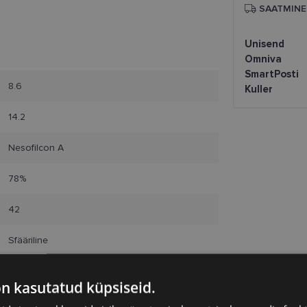
SAATMINE
Unisend
Omniva
SmartPosti
8.6
Kuller
14.2
Nesofilcon A
78%
42
Sfääriline
BAUSCH&LOMB
on kasutatud küpsiseid.
BIOTRUE