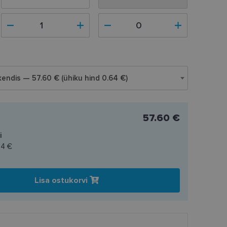
endis — 57.60 € (ühiku hind 0.64 €)
57.60 €
i
64 €
Lisa ostukorvi