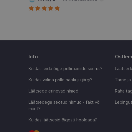
Inc.
.lensor.ee
_ga_SWG4NN6WCY
__kla_id
Info
Ostlem
Kuidas leida õige prilliraamide suurus?
Läätsede
Kuidas valida prille näokuju järgi?
Tarne ja
Läätsede erinevad nimed
Raha tag
Läätsedega seotud hirmud - fakt või
Lepingus
müüt?
Kuidas läätsesid õigesti hooldada?