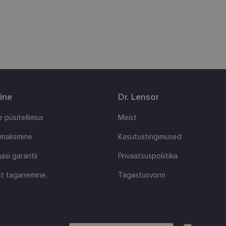
andmete arvutamiseks.
.lensor.ee
1 aasta 1
Google Analytics kasutab seda küpsist seansi oleku s
kuu
1 aasta 1
Jälgitakse, kui keegi klõpsab teie veebisaidile Klaviyo
Klaviyo Inc.
kuu
www.lensor.ee
ine
Dr. Lensor
 püsitellimus
Meist
 maksmine
Kasutustingimused
asi garantii
Privaatsuspoliitika
t taganemine.
Tagastusvorm