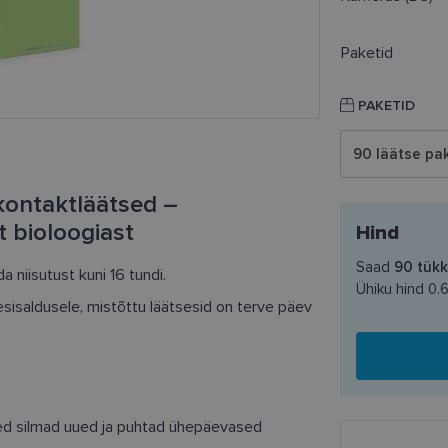
Paketid
PAKETID
90 läätse pak
ontaktläätsed –
t bioloogiast
Hind
Saad
90
tükk
a niisutust kuni 16 tundi.
Ühiku hind
0.
isaldusele, mistõttu läätsesid on terve päev
ned silmad uued ja puhtad ühepäevased