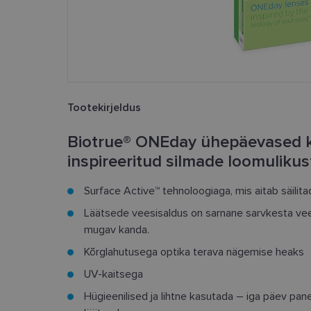
Tootekirjeldus
Biotrue® ONEday ühepäevased k
inspireeritud silmade loomulikus
Surface Active™ tehnoloogiaga, mis aitab säilitad
Läätsede veesisaldus on sarnane sarvkesta vees
mugav kanda.
Kõrglahutusega optika terava nägemise heaks
UV-kaitsega
Hügieenilised ja lihtne kasutada – iga päev pa