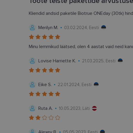
Toote teiste pakettide arvustus
clientId
Kliendid andsid paketile Biotrue ONEday (30tk) hin
Merilyn M.
03.02.2024, Eesti
country_ok
csrftoken
Minu lemmikud läätsed, olen 4 aastat vaid neid kan
CookieScriptConse
Lovise Harriette K.
21.03.2025, Eesti
shipping_country
Eike S.
22.01.2024, Eesti
Pakkuja
/
Nimi
Nimi
Domeen
Ruta A.
10.05.2023, Läti
_ga
_gcl_au
Google
LLC
.lensor.ee
_fbp
Meta
Alexey B.
05.05.2023, Eesti
Platform