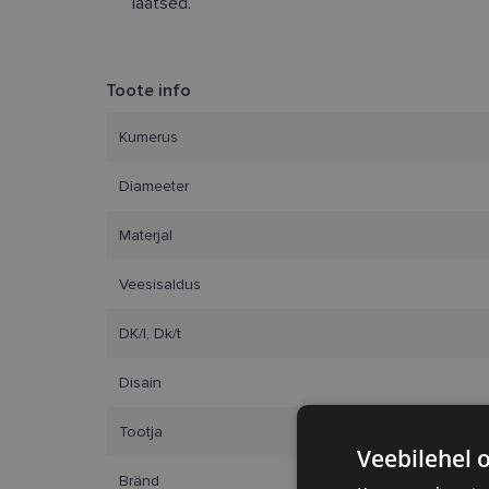
läätsed.
Toote info
Kumerus
Diameeter
Materjal
Veesisaldus
DK/l, Dk/t
Disain
Tootja
Veebilehel 
Bränd