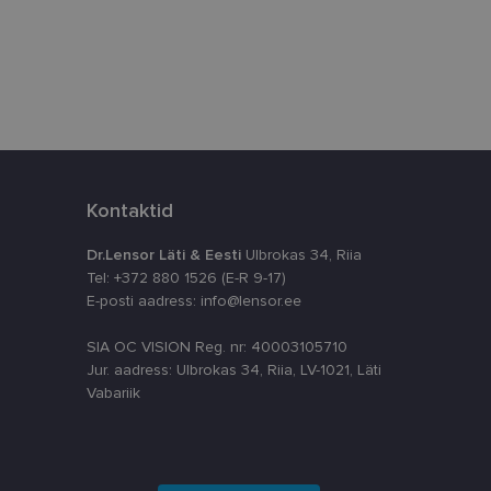
äilitamiseks.
 e-posti aadressi
Kontaktid
Dr.Lensor Läti & Eesti
Ulbrokas 34, Riia
Tel: +372 880 1526 (E-R 9-17)
E-posti aadress: info@lensor.ee
SIA OC VISION Reg. nr: 40003105710
Jur. aadress: Ulbrokas 34, Riia, LV-1021, Läti
Vabariik