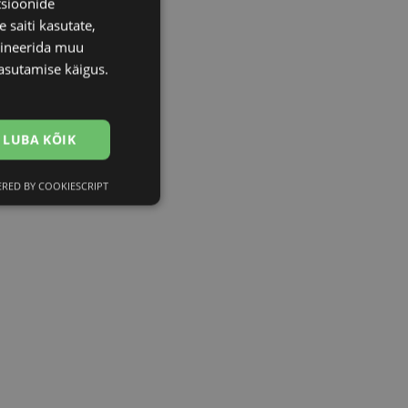
tsioonide
 saiti kasutate,
bineerida muu
asutamise käigus.
LUBA KÕIK
RED BY COOKIESCRIPT
Eelistused
htedel navigeerimine