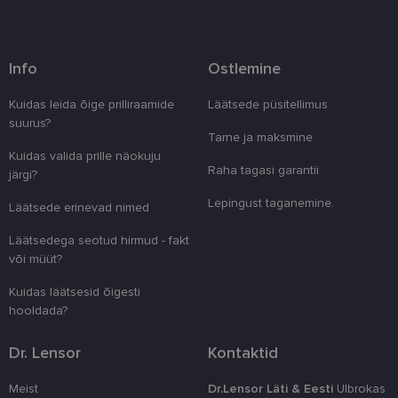
küpsisteta korralikult.
Pakkuja
/
Nimi
Aegumine
Kirjeldus
Domeen
Info
Ostlemine
clientId
www.lensor.ee
1 aasta
Seda küpsist
unikaalsete 
eristamiseks
Kuidas leida õige prilliraamide
Läätsede püsitellimus
kliendi ident
suurus?
juhuslikult 
Tarne ja maksmine
numbri. Sed
kasutaja ko
Kuidas valida prille näokuju
parandamise
Raha tagasi garantii
järgi?
optimeerides
jõudlust ja
funktsionaal
Lepingust taganemine.
Läätsede erinevad nimed
country_ok
www.lensor.ee
1 aasta
Läätsedega seotud hirmud - fakt
csrftoken
www.lensor.ee
11 kuud 4
See küpsis 
või müüt?
nädalat
Pythoni Dja
veebiarendu
See on loodu
Kuidas läätsesid õigesti
kaitsta saiti
hooldada?
tarkvararünn
veebivormid
Dr. Lensor
Kontaktid
CookieScriptConsent
11 kuud 3
Teenus Cook
CookieScript
nädalat
kasutab seda
www.lensor.ee
külastajate 
Meist
Dr.Lensor Läti & Eesti
Ulbrokas
nõusoleku ee