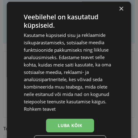
×
Vali prilliklaasid
Veebilehel on kasutatud
küpsiseid.
Lisa korvi ainult raamid
Kasutame küpsiseid sisu ja reklaamide
isikupärastamiseks, sotsiaalse meedia
funktsioonide pakkumiseks ning liikluse
analüüsimiseks. Edastame teavet selle
SAATMINE
EESTI
kohta, kuidas meie saiti kasutate, ka oma
sotsiaalse meedia, reklaami- ja
analüüsipartneritele, kes võivad seda
Eeldatav tarnekuupäev
neljapäev 13. august 2026
kombineerida muu teabega, mida olete
Unisend
0.75 €
neile esitanud või mida nad on kogunud
Omniva
1.10 €
teiepoolse teenuste kasutamise käigus.
SmartPosti
1.10 €
Rohkem teavet
Kuller
7.00 €
LUBA KÕIK
Toote info