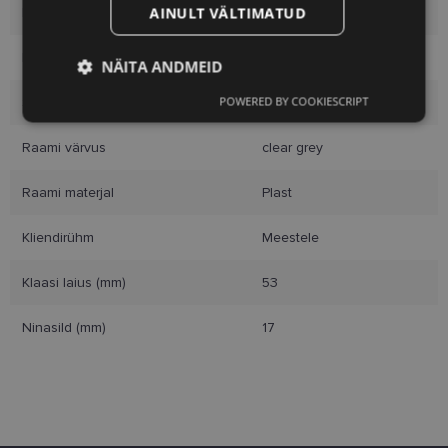
AINULT VÄLTIMATUD
Kaubamärk
AVANGLION
Raami mõõtmed
53-17
NÄITA ANDMEID
POWERED BY COOKIESCRIPT
Suurus
M
Vajalik
Statistika
Turustamine
Raami värvus
clear grey
Eelistused
Raami materjal
Plast
Kliendirühm
Meestele
Klaasi laius (mm)
53
Ninasild (mm)
17
Vajalik
Statistika
Turustamine
Eelistused
Vajalikud küpsised aitavad parandada kodulehe
kasutamismugavust, võimaldades põhifunktsioone
nagu lehtedel navigeerimine ja juurdepääsu saidi
kaitstud aladele. Koduleht ei tööta ilma nende