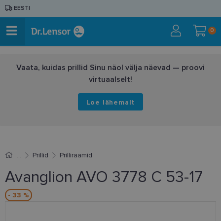
EESTI
0
Vaata, kuidas prillid Sinu näol välja näevad — proovi
virtuaalselt!
Loe lähemalt
Prillid
Prilliraamid
Avanglion AVO 3778 C 53-17
- 33 %