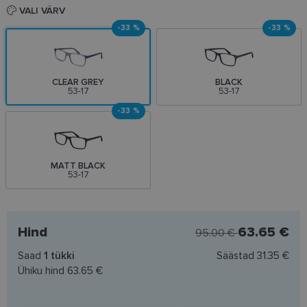
VALI VÄRV
-33 %
-33 %
CLEAR GREY
BLACK
53-17
53-17
-33 %
MATT BLACK
53-17
Hind
63.65 €
95.00 €
Saad
1
tükki
Säästad
31.35 €
Ühiku hind
63.65 €