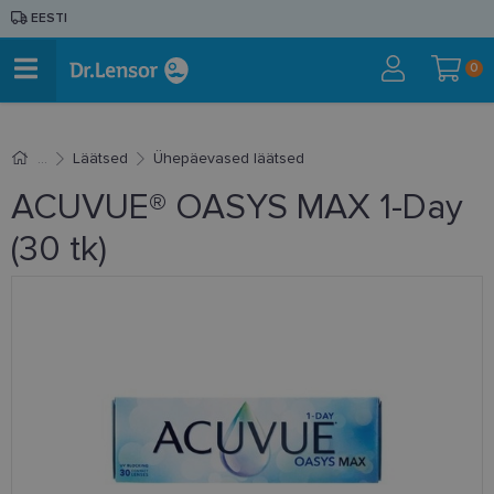
EESTI
0
Läätsed
Ühepäevased läätsed
ACUVUE® OASYS MAX 1-Day
(30 tk)