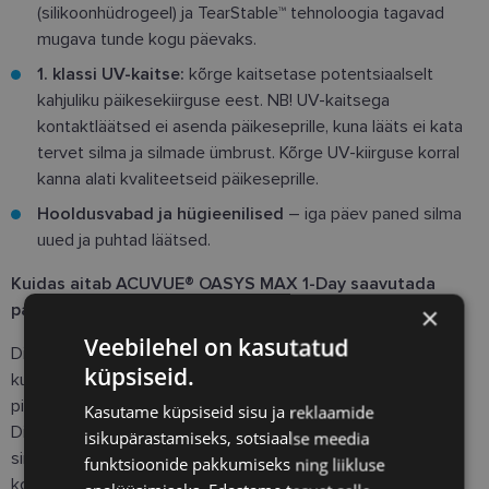
(silikoonhüdrogeel) ja TearStable™ tehnoloogia tagavad
mugava tunde kogu päevaks.
1. klassi UV-kaitse:
kõrge kaitsetase potentsiaalselt
kahjuliku päikesekiirguse eest.
NB! UV-kaitsega
kontaktläätsed ei asenda päikeseprille, kuna lääts ei kata
tervet silma ja silmade ümbrust. Kõrge UV-kiirguse korral
kanna alati kvaliteetseid päikeseprille.
Hooldusvabad ja hügieenilised
– iga päev paned silma
uued ja puhtad läätsed.
Kuidas aitab ACUVUE® OASYS MAX 1-Day saavutada
paremat nägemisteravust?
×
Veebilehel on kasutatud
Digiseadmete kasutamine võtab meie päevast suurema osa
küpsiseid.
kui kunagi varem. Sellega kaasneb rohkem silmade
pilgutamist, ebamugavustunnet ja hägusat nägemist.
Kasutame küpsiseid sisu ja reklaamide
Digiekraanidest ja LED-lampidest, aga ka päikesest kiirgab
isikupärastamiseks, sotsiaalse meedia
sini-violetset valgust, mis mõjutab nägemise selgust. Need
funktsioonide pakkumiseks ning liikluse
kontaktläätsed on tehnoloogiatega, mis on välja töötatud