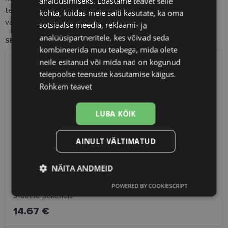
analüüsimiseks. Edastame teavet selle
tegelema tänapäeva digitaalselt intensiivse elustiili
kohta, kuidas meie saiti kasutate, ka oma
väljakutsetega.
sotsiaalse meedia, reklaami- ja
analüüsipartneritele, kes võivad seda
SEOTUD TOOTED
kombineerida muu teabega, mida olete
neile esitanud või mida nad on kogunud
teiepoolse teenuste kasutamise käigus.
Rohkem teavet
LUBA KÕIK
AINULT VÄLTIMATUD
NÄITA ANDMEID
ACUVUE OASYS® with HYDRACLEAR® PLUS (3tk)
POWERED BY COOKIESCRIPT
Vajalik
Statistika
Turustamine
3 läätse pakendis
14.67 €