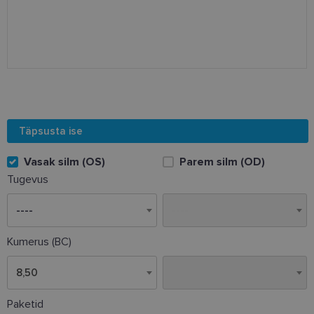
Täpsusta ise
Vasak silm (OS)
Parem silm (OD)
Tugevus
Kumerus (BC)
8,50
8,50
Paketid