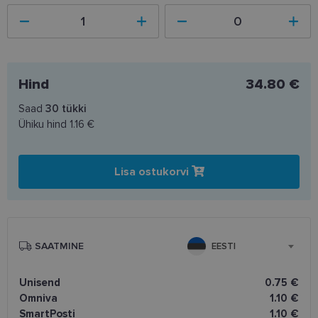
Hind
34.80 €
Saad
30
tükki
Ühiku hind
1.16 €
Lisa ostukorvi
SAATMINE
EESTI
Unisend
0.75 €
Omniva
1.10 €
SmartPosti
1.10 €