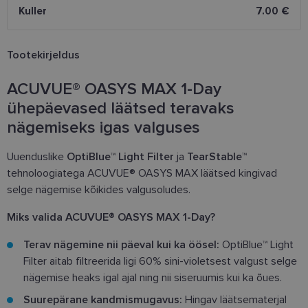
Kuller
7.00 €
Tootekirjeldus
ACUVUE® OASYS MAX 1-Day
ühepäevased läätsed teravaks
nägemiseks igas valguses
Uuenduslike
OptiBlue™ Light Filter
ja
TearStable™
tehnoloogiatega
ACUVUE® OASYS MAX läätsed kingivad
selge nägemise kõikides valgusoludes.
Miks valida ACUVUE® OASYS MAX 1-Day?
Terav nägemine nii päeval kui ka öösel:
OptiBlue™ Light
Filter aitab filtreerida ligi 60% sini-violetsest valgust selge
nägemise heaks igal ajal ning nii siseruumis kui ka õues.
Suurepärane kandmismugavus:
Hingav läätsematerjal