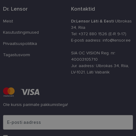
kampaaniate
pakkumine
andmete
kolmandatelt
Dr. Lensor
Kontaktid
arvutamiseks.
osapooltelt
_ga_SWG4NN6WCY
.lensor.ee
1 aasta 1
Google Analyt
Meist
Dr.Lensor Läti & Eesti
Ulbrokas
kuu
kasutab seda
küpsist seansi
34, Riia
oleku
Kasutustingimused
Tel: +372 880 1526 (E-R 9-17)
säilitamiseks.
E-posti aadress: info@lensor.ee
Privaatsuspoliitika
__kla_id
1 aasta 1
Jälgitakse, kui
Klaviyo Inc.
kuu
keegi klõpsab 
www.lensor.ee
veebisaidile
SIA OC VISION Reg. nr:
Tagastusvorm
Klaviyo e-post
40003105710
aadressi
Jur. aadress: Ulbrokas 34, Riia,
LV-1021, Läti Vabariik
Ole kursis parimate pakkumistega!
Palun sisesta e-posti aadress