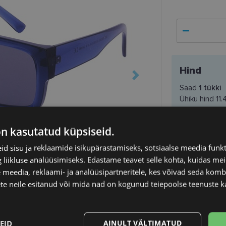
Hind
Saad
1
tükki
Ühiku hind
11.
on kasutatud küpsiseid.
d sisu ja reklaamide isikupärastamiseks, sotsiaalse meedia funk
liikluse analüüsimiseks. Edastame teavet selle kohta, kuidas meie
 meedia, reklaami- ja analüüsipartneritele, kes võivad seda kom
te neile esitanud või mida nad on kogunud teiepoolse teenuste k
SAATMINE
Eeldatav ta
EID
AINULT VÄLTIMATUD