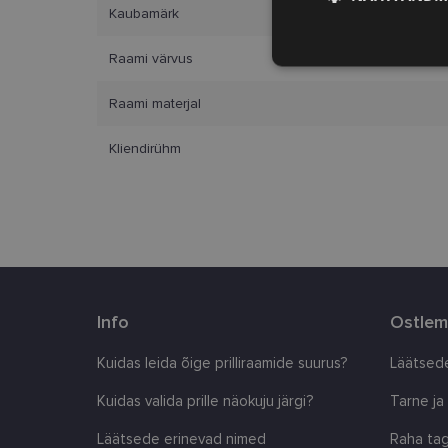
Kaubamärk
Vajalik
Raami värvus
Raami materjal
Kliendirühm
Vajalikud küpsised 
ja juurdepääsu saidi 
Nimi
Info
Ostlem
clientId
Kuidas leida õige prilliraamide suurus?
Läätsede
country_ok
Kuidas valida prille näokuju järgi?
Tarne ja
csrftoken
Läätsede erinevad nimed
Raha tag