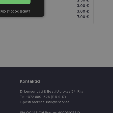
2.50 €
3.00 €
3.00 €
RED BY COOKIESCRIPT
Eelistused
7.00 €
htedel navigeerimine
Kontaktid
istamiseks, määrates
numbri. Seda
timeerides
Dr.Lensor Läti & Eesti
Ulbrokas 34, Riia
Tel: +372 880 1526 (E-R 9-17)
E-posti aadress: info@lensor.ee
splatvormiga. See
kvararünnakute eest
SIA OC VISION Reg. nr: 40003105710