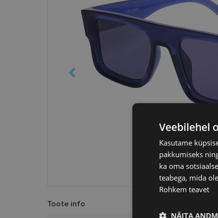
Veebilehel 
Kasutame küpsisei
pakkumiseks ning 
ka oma sotsiaalse
teabega, mida ole
Rohkem teavet
Toote info
NÄITA ANDM