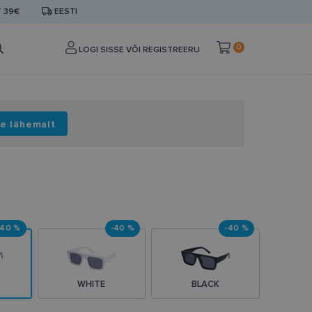
T 39€
EESTI
0
LOGI SISSE VÕI REGISTREERU
e lähemalt
-40 %
-40 %
-40 %
WHITE
BLACK