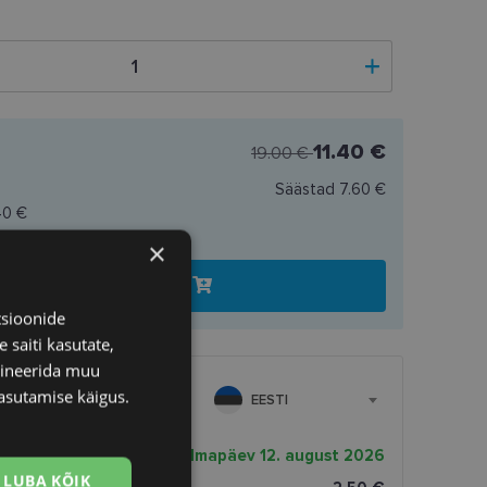
11.40 €
19.00 €
Säästad
7.60 €
40 €
×
Lisa ostukorvi
tsioonide
 saiti kasutate,
bineerida muu
asutamise käigus.
EESTI
rnekuupäev
kolmapäev 12. august 2026
LUBA KÕIK