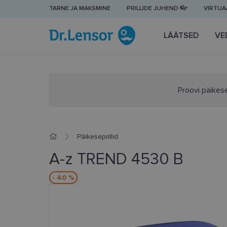
TARNE JA MAKSMINE
PRILLIDE JUHEND 👓
VIRTUAA
LÄÄTSED
VE
Proovi päikese
Päikeseprillid
A-z TREND 4530 B
- 40 %