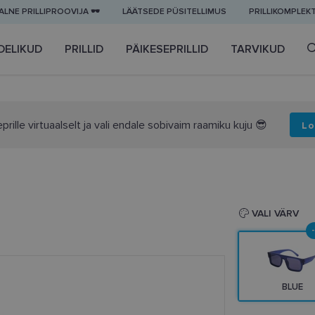
LNE PRILLIPROOVIJA 🕶️
LÄÄTSEDE PÜSITELLIMUS
PRILLIKOMPLEK
DELIKUD
PRILLID
PÄIKESEPRILLID
TARVIKUD
prille virtuaalselt ja vali endale sobivaim raamiku kuju 😎
Lo
VALI VÄRV
BLUE