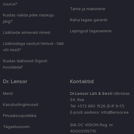
suurus?
Tarne ja maksmine
Vajalik
Statistika
Turustamine
Kuidas valida prille näokuju
Raha tagasi garantii
Eelistused
järgi?
Lepingust taganemine.
Vajalikud küpsised aitavad parandada kodulehe
Läätsede erinevad nimed
kasutamismugavust, võimaldades põhifunktsioone
nagu lehtedel navigeerimine ja juurdepääsu saidi
Läätsedega seotud hirmud - fakt
kaitstud aladele. Koduleht ei tööta ilma nende
või müüt?
küpsisteta korralikult.
Pakkuja
/
Kuidas läätsesid õigesti
Nimi
Aegumine
Kirjeldus
Domeen
hooldada?
clientId
www.lensor.ee
1 aasta
Seda küpsist
unikaalsete 
Dr. Lensor
Kontaktid
eristamiseks
kliendi ident
juhuslikult 
Meist
Dr.Lensor Läti & Eesti
Ulbrokas
numbri. Sed
kasutaja ko
34, Riia
parandamise
Kasutustingimused
Tel: +372 880 1526 (E-R 9-17)
optimeerides
jõudlust ja
E-posti aadress: info@lensor.ee
funktsionaal
Privaatsuspoliitika
country_ok
www.lensor.ee
1 aasta
SIA OC VISION Reg. nr:
Tagastusvorm
40003105710
csrftoken
www.lensor.ee
11 kuud 4
See küpsis 