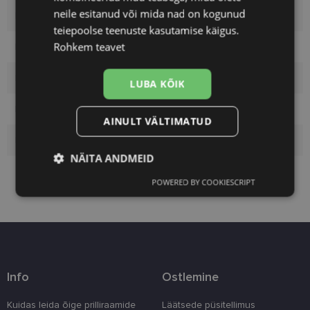
neile esitanud või mida nad on kogunud
Kaubamärk
A-Z
teiepoolse teenuste kasutamise käigus.
Rohkem teavet
Raami värvus
beige
Raami materjal
Plast
LUBA KÕIK
Kliendirühm
Naistele
AINULT VÄLTIMATUD
Klaasi pinnakate
Polariseeritud
NÄITA ANDMEID
POWERED BY COOKIESCRIPT
Vajalik
Statistika
Turustamine
Eelistused
Info
Ostlemine
Kuidas leida õige prilliraamide
Läätsede püsitellimus