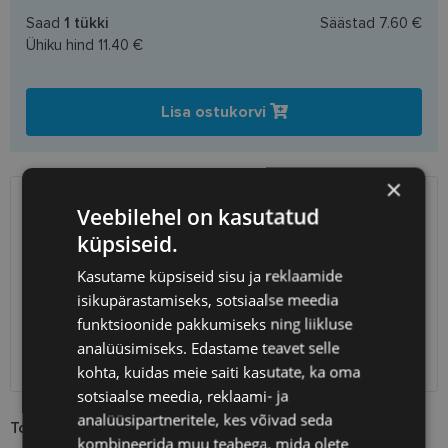
Saad
1
tükki
Säästad
7.60 €
Ühiku hind
11.40 €
Lisa ostukorvi
×
Veebilehel on kasutatud
SAATMINE
EESTI
küpsiseid.
Eeldatav tarnekuupäev
laupäev 15. august 2026
Kasutame küpsiseid sisu ja reklaamide
isikupärastamiseks, sotsiaalse meedia
Unisend
2.50 €
Omniva
3.00 €
funktsioonide pakkumiseks ning liikluse
SmartPosti
3.00 €
analüüsimiseks. Edastame teavet selle
Kuller
7.00 €
kohta, kuidas meie saiti kasutate, ka oma
sotsiaalse meedia, reklaami- ja
analüüsipartneritele, kes võivad seda
Toote info
kombineerida muu teabega, mida olete