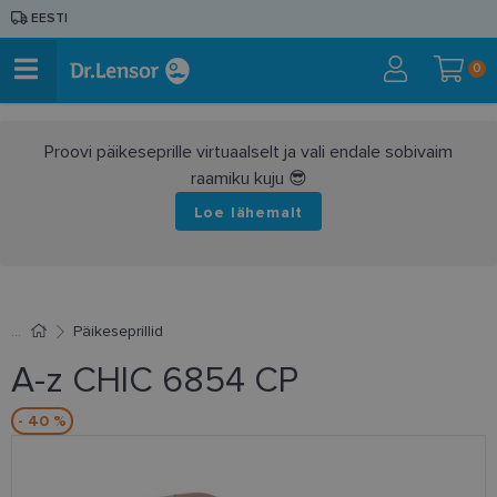
EESTI
0
Proovi päikeseprille virtuaalselt ja vali endale sobivaim
raamiku kuju 😎
Loe lähemalt
Päikeseprillid
A-z CHIC 6854 CP
- 40 %