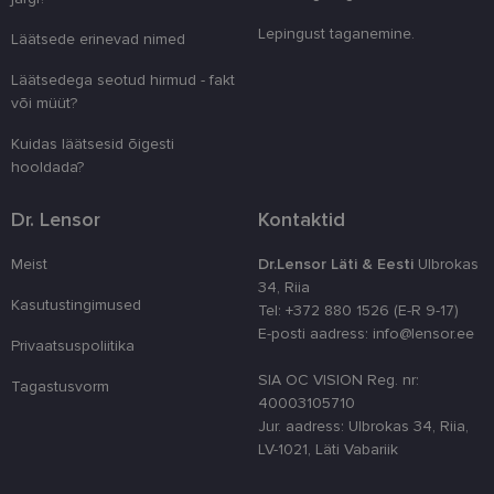
eristamiseks
kliendi ident
Lepingust taganemine.
Läätsede erinevad nimed
juhuslikult 
numbri. Sed
kasutaja ko
Läätsedega seotud hirmud - fakt
parandamise
või müüt?
optimeerides
jõudlust ja
funktsionaal
Kuidas läätsesid õigesti
hooldada?
country_ok
www.lensor.ee
1 aasta
csrftoken
www.lensor.ee
11 kuud 4
See küpsis 
Dr. Lensor
Kontaktid
nädalat
Pythoni Dja
veebiarendu
See on loodu
Meist
Dr.Lensor Läti & Eesti
Ulbrokas
kaitsta saiti
tarkvararünn
34, Riia
veebivormid
Kasutustingimused
Tel: +372 880 1526 (E-R 9-17)
CookieScriptConsent
11 kuud 3
Teenus Cook
CookieScript
E-posti aadress: info@lensor.ee
nädalat
kasutab seda
www.lensor.ee
Privaatsuspoliitika
külastajate 
nõusoleku ee
SIA OC VISION Reg. nr:
Tagastusvorm
meeldejätmi
40003105710
vajalik selle
Script.com k
Jur. aadress: Ulbrokas 34, Riia,
bänner korra
LV-1021, Läti Vabariik
töötaks.
shipping_country
www.lensor.ee
1 aasta