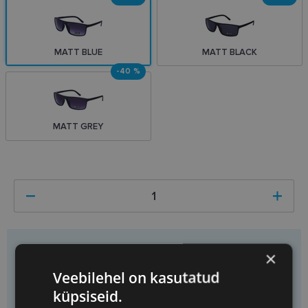
MATT BLUE
MATT BLACK
-40 %
MATT GREY
Hind
11.40 €
19.00 €
×
Saad
1
tükki
Säästad
7.60 €
Veebilehel on kasutatud
Ühiku hind
11.40 €
küpsiseid.