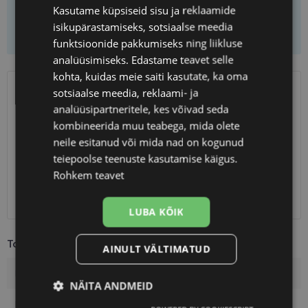
Kasutame küpsiseid sisu ja reklaamide
isikupärastamiseks, sotsiaalse meedia
Lisa ostukorvi
funktsioonide pakkumiseks ning liikluse
analüüsimiseks. Edastame teavet selle
kohta, kuidas meie saiti kasutate, ka oma
sotsiaalse meedia, reklaami- ja
SAATMINE
EESTI
analüüsipartneritele, kes võivad seda
kombineerida muu teabega, mida olete
Eeldatav tarnekuupäev
neljapäev 13. august 2026
neile esitanud või mida nad on kogunud
Unisend
2.50 €
teiepoolse teenuste kasutamise käigus.
Omniva
3.00 €
Rohkem teavet
SmartPosti
3.00 €
Kuller
7.00 €
LUBA KÕIK
Toote info
AINULT VÄLTIMATUD
Kaubamärk
A-Z
NÄITA ANDMEID
Raami värvus
matt blue