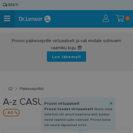
EESTI
0
Proovi päikeseprille virtuaalselt ja vali endale sobivaim
raamiku kuju 😎
Loe lähemalt
Päikeseprillid
A-z CASUAL8480 DP
Proovi virtuaalselt
Proovi toodet virtuaalselt
Vaata oma
- 40 %
telefoni või arvuti kaamera abil, kuidas
need raamid sulle sobivad. Proovi kohe
või vaata täpsemat infot.