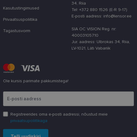
funktsionaal
34, Riia
Kasutustingimused
country_ok
www.lensor.ee
1 aasta
Tel: +372 880 1526 (E-R 9-17)
E-posti aadress: info@lensor.ee
csrftoken
www.lensor.ee
11 kuud 4
See küpsis 
Privaatsuspoliitika
nädalat
Pythoni Dja
veebiarendu
SIA OC VISION Reg. nr:
Tagastusvorm
See on loodu
kaitsta saiti
40003105710
tarkvararünn
Jur. aadress: Ulbrokas 34, Riia,
veebivormid
LV-1021, Läti Vabariik
CookieScriptConsent
11 kuud 3
Teenus Cook
CookieScript
nädalat
kasutab seda
www.lensor.ee
külastajate 
nõusoleku ee
meeldejätmi
vajalik selle
Script.com k
Ole kursis parimate pakkumistega!
bänner korra
töötaks.
Palun sisesta e-posti aadress
shipping_country
www.lensor.ee
1 aasta
Registreerides oma e-posti aadressi, nõustud meie
privaatsupoliitikaga
Pakkuja
/
Nimi
Aegumine
Kirjeldus
Domeen
Telli uudiskiri