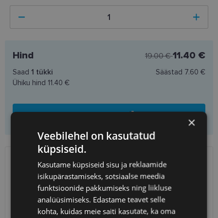
Hind
11.40 €
19.00 €
Saad
1
tükki
Säästad
7.60 €
Ühiku hind
11.40 €
Lisa ostukorvi
×
Veebilehel on kasutatud
küpsiseid.
Kasutame küpsiseid sisu ja reklaamide
SAATMINE
EESTI
isikupärastamiseks, sotsiaalse meedia
funktsioonide pakkumiseks ning liikluse
Eeldatav tarnekuupäev
neljapäev 13. august 2026
analüüsimiseks. Edastame teavet selle
Unisend
2.50 €
kohta, kuidas meie saiti kasutate, ka oma
Omniva
3.00 €