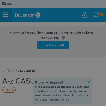
EESTI
0
Proovi päikeseprille virtuaalselt ja vali endale sobivaim
raamiku kuju 😎
Loe lähemalt
Päikeseprillid
A-z CASUAL8460 AP
Proovi virtuaalselt
Proovi toodet virtuaalselt
Vaata oma
- 40 %
telefoni või arvuti kaamera abil, kuidas
need raamid sulle sobivad. Proovi kohe
või vaata täpsemat infot.