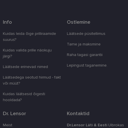
Info
Ostlemine
Vajalik
Statistika
Turustamine
Kuidas leida õige prilliraamide
Läätsede püsitellimus
Eelistused
suurus?
Tarne ja maksmine
Vajalikud küpsised aitavad parandada kodulehe
Kuidas valida prille näokuju
kasutamismugavust, võimaldades põhifunktsioone
Raha tagasi garantii
järgi?
nagu lehtedel navigeerimine ja juurdepääsu saidi
kaitstud aladele. Koduleht ei tööta ilma nende
Lepingust taganemine.
Läätsede erinevad nimed
küpsisteta korralikult.
Pakkuja
/
Läätsedega seotud hirmud - fakt
Nimi
Aegumine
Kirjeldus
Domeen
või müüt?
clientId
www.lensor.ee
1 aasta
Seda küpsist
unikaalsete 
Kuidas läätsesid õigesti
eristamiseks
hooldada?
kliendi ident
juhuslikult 
numbri. Sed
kasutaja ko
Dr. Lensor
Kontaktid
parandamise
optimeerides
jõudlust ja
Meist
Dr.Lensor Läti & Eesti
Ulbrokas