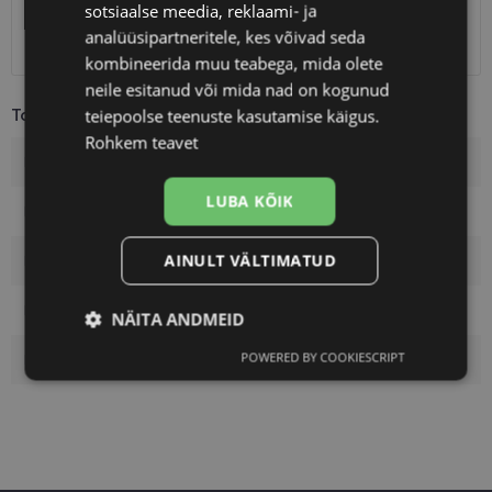
sotsiaalse meedia, reklaami- ja
SmartPosti
3.00 €
analüüsipartneritele, kes võivad seda
Kuller
7.00 €
kombineerida muu teabega, mida olete
neile esitanud või mida nad on kogunud
Toote info
teiepoolse teenuste kasutamise käigus.
Rohkem teavet
Kaubamärk
A-Z
LUBA KÕIK
Raami värvus
black
AINULT VÄLTIMATUD
Raami materjal
Plast
Kliendirühm
Meestele
NÄITA ANDMEID
POWERED BY COOKIESCRIPT
Klaasi pinnakate
Polariseeritud
Vajalik
Statistika
Turustamine
Eelistused