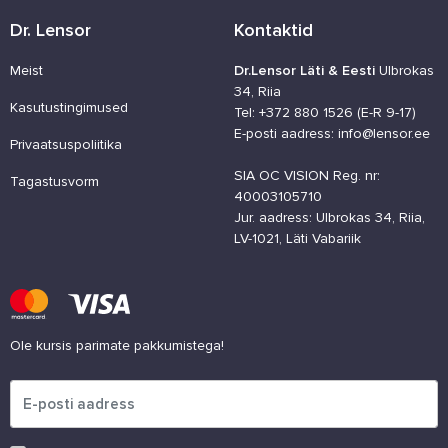
Dr. Lensor
Kontaktid
Meist
Dr.Lensor Läti & Eesti
Ulbrokas
34, Riia
Kasutustingimused
Tel: +372 880 1526 (E-R 9-17)
E-posti aadress: info@lensor.ee
Privaatsuspoliitika
SIA OC VISION Reg. nr:
Tagastusvorm
40003105710
Jur. aadress: Ulbrokas 34, Riia,
LV-1021, Läti Vabariik
Ole kursis parimate pakkumistega!
Palun sisesta e-posti aadress