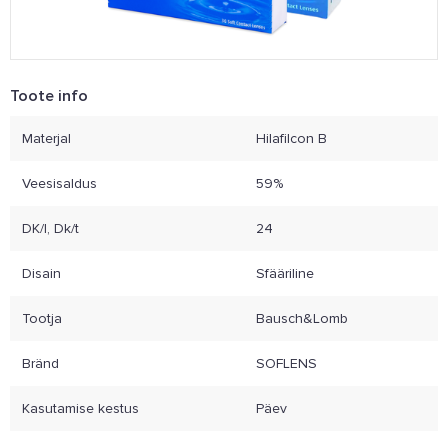
Toote info
Materjal
Hilafilcon B
Veesisaldus
59%
DK/l, Dk/t
24
Disain
Sfääriline
Tootja
Bausch&Lomb
Bränd
SOFLENS
Kasutamise kestus
Päev