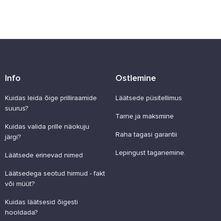
Info
Ostlemine
Kuidas leida õige prilliraamide
Läätsede püsitellimus
suurus?
Tarne ja maksmine
Kuidas valida prille näokuju
Raha tagasi garantii
järgi?
Lepingust taganemine.
Läätsede erinevad nimed
Läätsedega seotud hirmud - fakt
või müüt?
Kuidas läätsesid õigesti
hooldada?